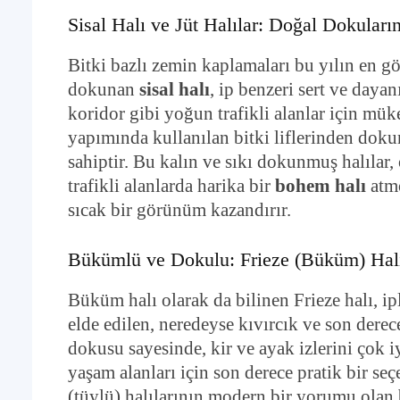
Sisal Halı ve Jüt Halılar: Doğal Dokuların
Bitki bazlı zemin kaplamaları bu yılın en gö
dokunan
sisal halı
, ip benzeri sert ve dayan
koridor gibi yoğun trafikli alanlar için mü
yapımında kullanılan bitki liflerinden dok
sahiptir. Bu kalın ve sıkı dokunmuş halılar
trafikli alanlarda harika bir
bohem halı
atmo
sıcak bir görünüm kazandırır.
Bükümlü ve Dokulu: Frieze (Büküm) Hal
Büküm halı olarak da bilinen Frieze halı, i
elde edilen, neredeyse kıvırcık ve son dere
dokusu sayesinde, kir ve ayak izlerini çok iy
yaşam alanları için son derece pratik bir se
(tüylü) halılarının modern bir yorumu olan