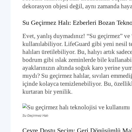
dekorasyon objesi değil, aynı zamanda hayat
Su Geçirmez Halı: Ezberleri Bozan Tekno
Evet, yanlış duymadınız! “Su geçirmez” ve “
kullanılabiliyor. LifeGuard gibi yeni nesil
halıları üretilebiliyor. Bu, halıyı artık sad
bodrum gibi ıslak zeminlerde bile kullanabi
ayaklarınızın altında soğuk karo yerine yum
mıydı? Su geçirmez halılar, sıvıları emmedi
içinde kolayca temizlenebiliyor. Bu, özellikl
kurtaran bir yenilik.
Su Geçirmez Halı
Çevre Dostu Seçim: Geri Dönüşümlü Ma