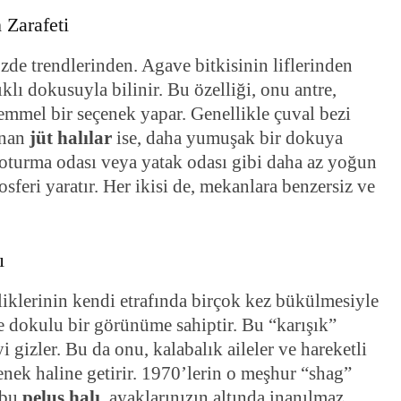
 Zarafeti
zde trendlerinden. Agave bitkisinin liflerinden
ıklı dokusuyla bilinir. Bu özelliği, onu antre,
kemmel bir seçenek yapar. Genellikle çuval bezi
unan
jüt halılar
ise, daha yumuşak bir dokuya
, oturma odası veya yatak odası gibi daha az yoğun
sferi yaratır. Her ikisi de, mekanlara benzersiz ve
ı
pliklerinin kendi etrafında birçok kez bükülmesiyle
ce dokulu bir görünüme sahiptir. Bu “karışık”
i gizler. Bu da onu, kalabalık aileler ve hareketli
çenek haline getirir. 1970’lerin o meşhur “shag”
 bu
peluş halı
, ayaklarınızın altında inanılmaz