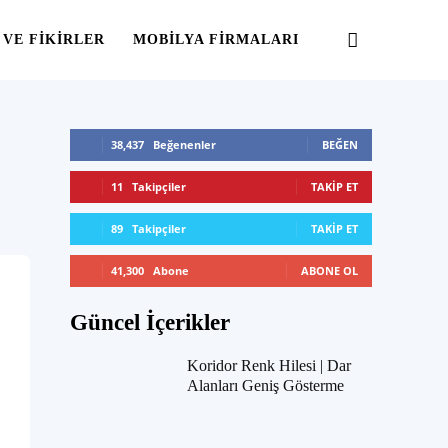
 VE FIKIRLER
MOBILYA FIRMALARI
38,437
Beğenenler
BEĞEN
11
Takipçiler
TAKIP ET
89
Takipçiler
TAKIP ET
41,300
Abone
ABONE OL
Güncel İçerikler
Koridor Renk Hilesi | Dar
Alanları Geniş Gösterme