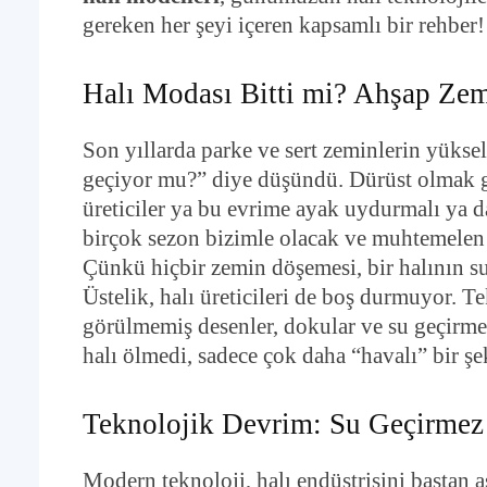
gereken her şeyi içeren kapsamlı bir rehber!
Halı Modası Bitti mi? Ahşap Zem
Son yıllarda parke ve sert zeminlerin yükseli
geçiyor mu?” diye düşündü. Dürüst olmak g
üreticiler ya bu evrime ayak uydurmalı ya d
birçok sezon bizimle olacak ve muhtemelen
Çünkü hiçbir zemin döşemesi, bir halının s
Üstelik, halı üreticileri de boş durmuyor. T
görülmemiş desenler, dokular ve su geçirmezl
halı ölmedi, sadece çok daha “havalı” bir ş
Teknolojik Devrim: Su Geçirmez 
Modern teknoloji, halı endüstrisini baştan aş