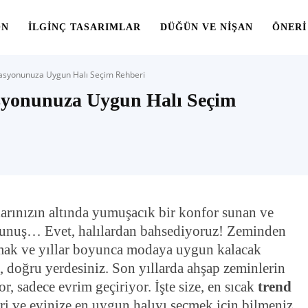
ON
İLGINÇ TASARIMLAR
DÜĞÜN VE NIŞAN
ÖNERI
rasyonunuza Uygun Halı Seçim Rehberi
asyonunuza Uygun Halı Seçim
rınızın altında yumuşacık bir konfor sunan ve
kunuş… Evet, halılardan bahsediyoruz! Zeminden
mak ve yıllar boyunca modaya uygun kalacak
z, doğru yerdesiniz. Son yıllarda ahşap zeminlerin
or, sadece evrim geçiriyor. İşte size, en sıcak
trend
ri ve evinize en uygun halıyı seçmek için bilmeniz