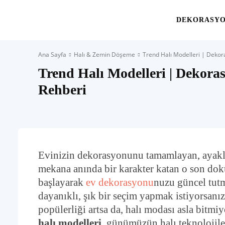
Yaşam
DEKORASY
Ana Sayfa
Halı & Zemin Döşeme
Trend Halı Modelleri | Deko
Alanınıza
Trend Halı Modelleri | Dekor
Rehberi
İlham
Evinizin dekorasyonunu tamamlayan, ayakla
mekana anında bir karakter katan o son do
başlayarak
ev dekorasyonu
nuzu güncel tut
dayanıklı, şık bir seçim yapmak istiyorsanı
popülerliği artsa da, halı modası asla bitmiy
halı modelleri
, günümüzün halı teknolojile