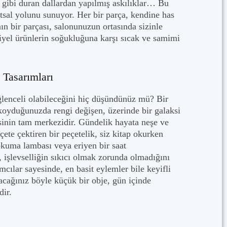
 gibi duran dallardan yapılmış askılıklar… Bu
atsal yolunu sunuyor. Her bir parça, kendine has
n bir parçası, salonunuzun ortasında sizinle
triyel ürünlerin soğukluğuna karşı sıcak ve samimi
 Tasarımları
ğlenceli olabileceğini hiç düşündünüz mü? Bir
koyduğunuzda rengi değişen, üzerinde bir galaksi
sinin tam merkezidir. Gündelik hayata neşe ve
ete çektiren bir peçetelik, siz kitap okurken
 okuma lambası veya eriyen bir saat
, işlevselliğin sıkıcı olmak zorunda olmadığını
cılar sayesinde, en basit eylemler bile keyifli
acağınız böyle küçük bir obje, gün içinde
dir.