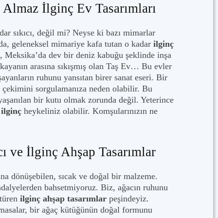
 Almaz İlginç Ev Tasarımları
adar sıkıcı, değil mi? Neyse ki bazı mimarlar
nda, geleneksel mimariye kafa tutan o kadar
ilginç
n, Meksika’da dev bir deniz kabuğu şeklinde inşa
v kayanın arasına sıkışmış olan Taş Ev… Bu evler
ayanların ruhunu yansıtan birer sanat eseri. Bir
r çekimini sorgulamanıza neden olabilir. Bu
 yaşanılan bir kutu olmak zorunda değil. Yeterince
n
ilginç
heykeliniz olabilir. Komşularınızın ne
ı ve İlginç Ahşap Tasarımlar
una dönüşebilen, sıcak ve doğal bir malzeme.
dalyelerden bahsetmiyoruz. Biz, ağacın ruhunu
ştüren
ilginç ahşap tasarımlar
peşindeyiz.
n masalar, bir ağaç kütüğünün doğal formunu