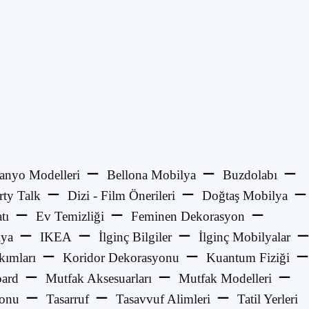
anyo Modelleri
Bellona Mobilya
Buzdolabı
rty Talk
Dizi - Film Önerileri
Doğtaş Mobilya
tı
Ev Temizliği
Feminen Dekorasyon
lya
IKEA
İlginç Bilgiler
İlginç Mobilyalar
kımları
Koridor Dekorasyonu
Kuantum Fiziği
ard
Mutfak Aksesuarları
Mutfak Modelleri
yonu
Tasarruf
Tasavvuf Alimleri
Tatil Yerleri