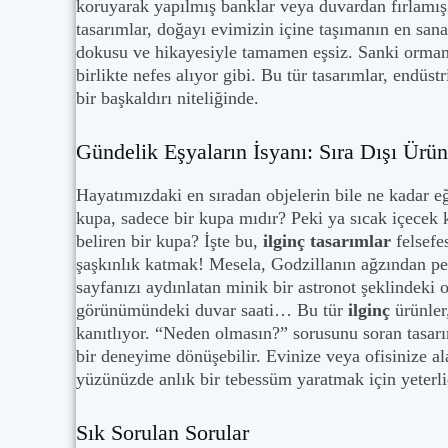
koruyarak yapılmış banklar veya duvardan fırlamış
tasarımlar, doğayı evimizin içine taşımanın en san
dokusu ve hikayesiyle tamamen eşsiz. Sanki ormanı
birlikte nefes alıyor gibi. Bu tür tasarımlar, endüs
bir başkaldırı niteliğinde.
Gündelik Eşyaların İsyanı: Sıra Dışı Ürün
Hayatımızdaki en sıradan objelerin bile ne kadar e
kupa, sadece bir kupa mıdır? Peki ya sıcak içecek 
beliren bir kupa? İşte bu,
ilginç tasarımlar
felsefe
şaşkınlık katmak! Mesela, Godzillanın ağzından peç
sayfanızı aydınlatan minik bir astronot şeklindeki
görünümündeki duvar saati… Bu tür
ilginç
ürünler
kanıtlıyor. “Neden olmasın?” sorusunu soran tasarım
bir deneyime dönüşebilir. Evinize veya ofisinize al
yüzünüzde anlık bir tebessüm yaratmak için yeterli
Sık Sorulan Sorular