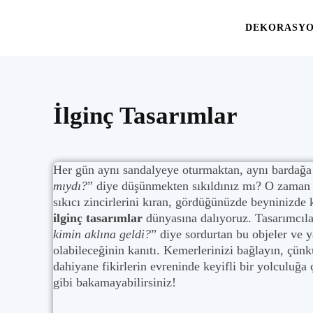
Yaşam
DEKORASY
Alanınıza
İlginç Tasarımlar
İlham
Her gün aynı sandalyeye oturmaktan, aynı bardağ
mıydı?
” diye düşünmekten sıkıldınız mı? O zaman 
sıkıcı zincirlerini kıran, gördüğünüzde beyninizde 
ilginç tasarımlar
dünyasına dalıyoruz. Tasarımcıla
kimin aklına geldi?
” diye sordurtan bu objeler ve y
olabileceğinin kanıtı. Kemerlerinizi bağlayın, çünkü
dahiyane fikirlerin evreninde keyifli bir yolculuğa
gibi bakamayabilirsiniz!