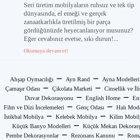
Seri üretim mobilyaların ruhsuz ve tek tip
dünyasında, el emeği ve gerçek
zanaatkarlıkla üretilmiş bir parça
gördüğünüzde heyecanlanıyor musunuz?
Eğer cevabınız evetse, sıkı durun!...
Okumaya devam et!
Ahşap Oymacılığı
Ayn Rand
Ayna Modelleri
Çamaşır Odası
Çikolata Marketi
Cinsellik ve İli
Duvar Dekorasyonu
English Home
En
Film ve Dizi İncelemeleri
Genç Odası
Halı Mode
İstikbal Mobilya
Kelebek Mobilya
Kilim Mobil
Küçük Banyo Modelleri
Küçük Mekan Dekorasy
Pembe Dekorasyonlar
Rezonans Kanunu
Roma