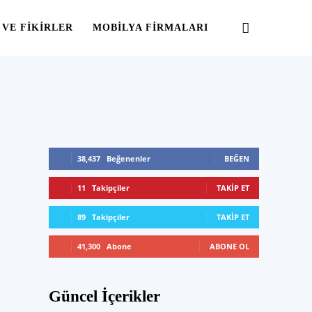
 VE FIKIRLER
MOBILYA FIRMALARI
38,437
Beğenenler
BEĞEN
11
Takipçiler
TAKIP ET
89
Takipçiler
TAKIP ET
41,300
Abone
ABONE OL
Güncel İçerikler