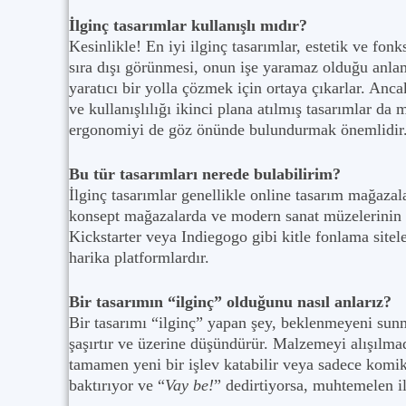
İlginç tasarımlar kullanışlı mıdır?
Kesinlikle! En iyi ilginç tasarımlar, estetik ve fonk
sıra dışı görünmesi, onun işe yaramaz olduğu anl
yaratıcı bir yolla çözmek için ortaya çıkarlar. Ancak
ve kullanışlılığı ikinci plana atılmış tasarımlar da
ergonomiyi de göz önünde bulundurmak önemlidir
Bu tür tasarımları nerede bulabilirim?
İlginç tasarımlar genellikle online tasarım mağazala
konsept mağazalarda ve modern sanat müzelerinin h
Kickstarter veya Indiegogo gibi kitle fonlama sitele
harika platformlardır.
Bir tasarımın “ilginç” olduğunu nasıl anlarız?
Bir tasarımı “ilginç” yapan şey, beklenmeyeni sunm
şaşırtır ve üzerine düşündürür. Malzemeyi alışılmadı
tamamen yeni bir işlev katabilir veya sadece komik 
baktırıyor ve “
Vay be!
” dedirtiyorsa, muhtemelen il