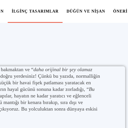
ON
İLGINÇ TASARIMLAR
DÜĞÜN VE NIŞAN
ÖNERI
a bakmaktan ve “
daha orijinal bir şey olamaz
doğru yerdesiniz! Çünkü bu yazıda, normalliğin
küçük bir havai fişek patlaması yaratacak en
rın hayal gücünü sonuna kadar zorladığı, “
Bu
apılar, hayatın ne kadar yaratıcı ve eğlenceli
 mantığı bir kenara bırakıp, sıra dışı ve
 çıkıyoruz. Bu yolculuktan sonra dünyaya eskisi