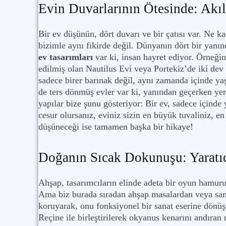
Evin Duvarlarının Ötesinde: Akıl
Bir ev düşünün, dört duvarı ve bir çatısı var. Ne k
bizimle aynı fikirde değil. Dünyanın dört bir yanı
ev tasarımları
var ki, insan hayret ediyor. Örneği
edilmiş olan Nautilus Evi veya Portekiz’de iki de
sadece birer barınak değil, aynı zamanda içinde yaş
de ters dönmüş evler var ki, yanından geçerken ye
yapılar bize şunu gösteriyor: Bir ev, sadece içinde
cesur olursanız, eviniz sizin en büyük tuvaliniz, e
düşüneceği ise tamamen başka bir hikaye!
Doğanın Sıcak Dokunuşu: Yaratıc
Ahşap, tasarımcıların elinde adeta bir oyun hamur
Ama biz burada sıradan ahşap masalardan veya san
koruyarak, onu fonksiyonel bir sanat eserine dönü
Reçine ile birleştirilerek okyanus kenarını andıra