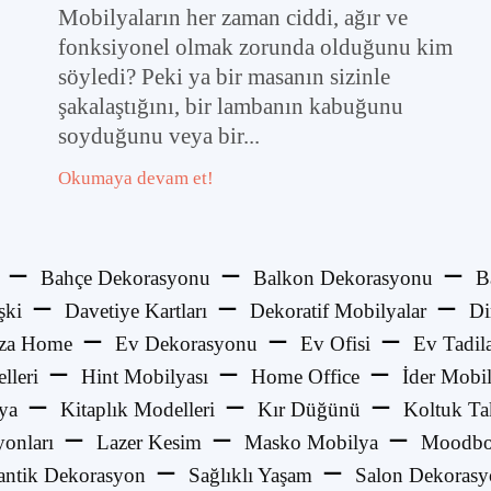
Mobilyaların her zaman ciddi, ağır ve
fonksiyonel olmak zorunda olduğunu kim
söyledi? Peki ya bir masanın sizinle
şakalaştığını, bir lambanın kabuğunu
soyduğunu veya bir...
Okumaya devam et!
Bahçe Dekorasyonu
Balkon Dekorasyonu
B
şki
Davetiye Kartları
Dekoratif Mobilyalar
Di
za Home
Ev Dekorasyonu
Ev Ofisi
Ev Tadila
lleri
Hint Mobilyası
Home Office
İder Mobi
ya
Kitaplık Modelleri
Kır Düğünü
Koltuk Ta
onları
Lazer Kesim
Masko Mobilya
Moodbo
ntik Dekorasyon
Sağlıklı Yaşam
Salon Dekoras