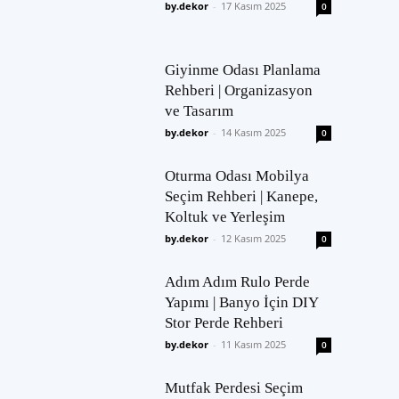
by.dekor
-
17 Kasım 2025
0
Giyinme Odası Planlama
Rehberi | Organizasyon
ve Tasarım
by.dekor
-
14 Kasım 2025
0
Oturma Odası Mobilya
Seçim Rehberi | Kanepe,
Koltuk ve Yerleşim
by.dekor
-
12 Kasım 2025
0
Adım Adım Rulo Perde
Yapımı | Banyo İçin DIY
Stor Perde Rehberi
by.dekor
-
11 Kasım 2025
0
Mutfak Perdesi Seçim