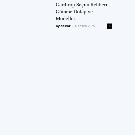
Gardırop Seçim Rehberi |
Gömme Dolap ve
Modeller
by.dekor
-
4 Kasım 2025
0