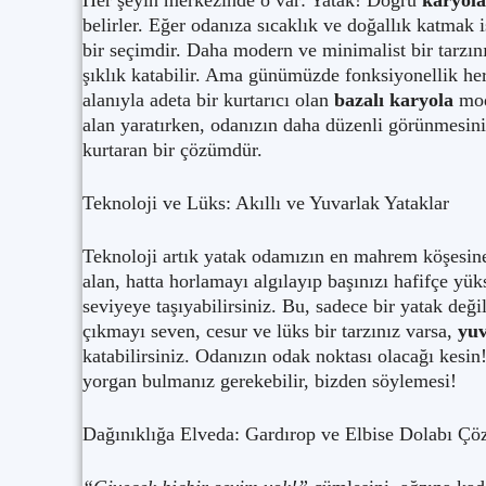
Her şeyin merkezinde o var: Yatak! Doğru
karyola
belirler. Eğer odanıza sıcaklık ve doğallık katmak 
bir seçimdir. Daha modern ve minimalist bir tarzın
şıklık katabilir. Ama günümüzde fonksiyonellik he
alanıyla adeta bir kurtarıcı olan
bazalı karyola
mode
alan yaratırken, odanızın daha düzenli görünmesini 
kurtaran bir çözümdür.
Teknoloji ve Lüks: Akıllı ve Yuvarlak Yataklar
Teknoloji artık yatak odamızın en mahrem köşesine
alan, hatta horlamayı algılayıp başınızı hafifçe yük
seviyeye taşıyabilirsiniz. Bu, sadece bir yatak değil
çıkmayı seven, cesur ve lüks bir tarzınız varsa,
yuv
katabilirsiniz. Odanızın odak noktası olacağı kesin
yorgan bulmanız gerekebilir, bizden söylemesi!
Dağınıklığa Elveda: Gardırop ve Elbise Dolabı Çö