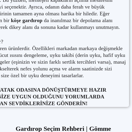
r. Bu yüzden, menteşeli kapakların açılma mesafesini
yi seçenektir. Ayrıca, odanın daha ferah ve büyük
rinin tamamen ayna olması harika bir hiledir. Eğer
en bir
köşe gardırop
da inanılmaz bir depolama alanı
derek dikey alanı da sonuna kadar kullanmayı unutmayın.
r?
ştiren ürünlerdir. Özellikleri markadan markaya değişmekle
Vücut ısısını dengeleme, uyku takibi (derin uyku, hafif uyku
geler (eşinizin ve sizin farklı sertlik tercihleri varsa), masaj
ükselterek nefes yolunu açma ve alarm saatinizde sizi
size özel bir uyku deneyimi tasarlarlar.
N YATAK ODASINA DÖNÜŞTÜRMEYE HAZIR
İN SİZE UYGUN OLDUĞUNU YORUMLARDA
YAN SEVDİKLERİNİZE GÖNDERİN!
Gardırop Seçim Rehberi | Gömme