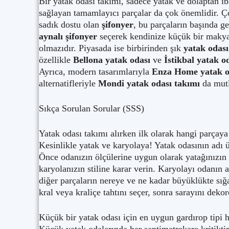
Bir yatak odası takımı, sadece yatak ve dolaptan i
sağlayan tamamlayıcı parçalar da çok önemlidir. Çor
sadık dostu olan
şifonyer
, bu parçaların başında ge
aynalı şifonyer
seçerek kendinize küçük bir makya
olmazıdır. Piyasada ise birbirinden şık
yatak odası
özellikle
Bellona yatak odası
ve
İstikbal yatak o
Ayrıca, modern tasarımlarıyla
Enza Home yatak o
alternatifleriyle
Mondi yatak odası takımı
da mutl
Sıkça Sorulan Sorular (SSS)
Yatak odası takımı alırken ilk olarak hangi parçay
Kesinlikle yatak ve karyolaya! Yatak odasının adı 
Önce odanızın ölçülerine uygun olarak yatağınızın bo
karyolanızın stiline karar verin. Karyolayı odanın a
diğer parçaların nereye ve ne kadar büyüklükte sığ
kral veya kraliçe tahtını seçer, sonra sarayını dekor
Küçük bir yatak odası için en uygun gardırop tipi h