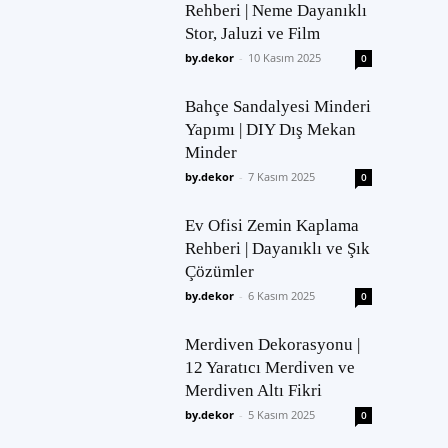
Rehberi | Neme Dayanıklı
Stor, Jaluzi ve Film
by.dekor
-
10 Kasım 2025
0
Bahçe Sandalyesi Minderi
Yapımı | DIY Dış Mekan
Minder
by.dekor
-
7 Kasım 2025
0
Ev Ofisi Zemin Kaplama
Rehberi | Dayanıklı ve Şık
Çözümler
by.dekor
-
6 Kasım 2025
0
Merdiven Dekorasyonu |
12 Yaratıcı Merdiven ve
Merdiven Altı Fikri
by.dekor
-
5 Kasım 2025
0