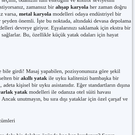
seçimi, odanızın tüm estetiğini ve konfor seviyesini
istiyorsanız, zamansız bir
ahşap karyola
her zaman doğru
ız varsa,
metal karyola
modelleri odaya endüstriyel bir
r şeyden önemli. İşte bu noktada, altındaki devasa depolama
lleri devreye giriyor. Eşyalarınızı saklamak için ekstra bir
sağlarlar. Bu, özellikle küçük yatak odaları için hayat
 bile girdi! Masaj yapabilen, pozisyonunuza göre şekil
selten bir
akıllı yatak
ile uyku kalitenizi bambaşka bir
, adeta kişisel bir uyku asistanıdır. Eğer standartların dışına
arlak yatak
modelleri ile odanıza otel süiti havası
! Ancak unutmayın, bu sıra dışı yataklar için özel çarşaf ve
zümleri