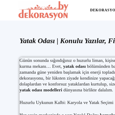
Yaşam
DEKORASY
Alanınıza
Yatak Odası
| Konulu Yazılar, Fi
İlham
Günün sonunda sığındığınız o huzurlu liman, kişis
kurma mekanı… Evet,
yatak odası
bölümünden bah
zamanda güne yeniden başlamak için enerji topladı
dekorasyonu, bir lüksten ziyade kendinize yapacağı
dolaplardan ve konforsuz yataklardan kurtulup, size
yatak odası modelleri
dünyasına birlikte dalalım.
Huzurlu Uykunun Kalbi: Karyola ve Yatak Seçimi