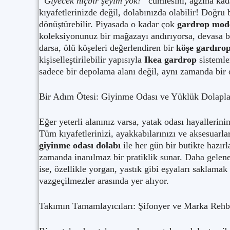
“Giyecek hiçbir şeyim yok!”
cümlesini, ağzına kad
kıyafetlerinizde değil, dolabınızda olabilir! Doğru 
dönüştürebilir. Piyasada o kadar çok
gardrop mode
koleksiyonunuz bir mağazayı andırıyorsa, devasa 
darsa, ölü köşeleri değerlendiren bir
köşe gardıro
kişiselleştirilebilir yapısıyla
Ikea gardrop
sistemle
sadece bir depolama alanı değil, aynı zamanda bir 
Bir Adım Ötesi: Giyinme Odası ve Yüklük Dolapla
Eğer yeterli alanınız varsa, yatak odası hayallerini
Tüm kıyafetlerinizi, ayakkabılarınızı ve aksesuarlar
giyinme odası dolabı
ile her gün bir butikte hazırl
zamanda inanılmaz bir pratiklik sunar. Daha gelene
ise, özellikle yorgan, yastık gibi eşyaları saklamak
vazgeçilmezler arasında yer alıyor.
Takımın Tamamlayıcıları: Şifonyer ve Marka Rehb