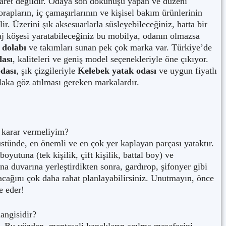
baret değildir. Odaya son dokunuşu yapan ve düzeni
apların, iç çamaşırlarının ve kişisel bakım ürünlerinin
lir. Üzerini şık aksesuarlarla süsleyebileceğiniz, hatta bir
j köşesi yaratabileceğiniz bu mobilya, odanın olmazsa
 dolabı
ve takımları sunan pek çok marka var. Türkiye’de
dası
, kaliteleri ve geniş model seçenekleriyle öne çıkıyor.
dası
, şık çizgileriyle
Kelebek yatak odası
ve uygun fiyatlı
aka göz atılması gereken markalardır.
a karar vermeliyim?
üstünde, en önemli ve en çok yer kaplayan parçası yataktır.
yutuna (tek kişilik, çift kişilik, battal boy) ve
na duvarına yerleştirdikten sonra, gardırop, şifonyer gibi
acağını çok daha rahat planlayabilirsiniz. Unutmayın, önce
e eder!
angisidir?