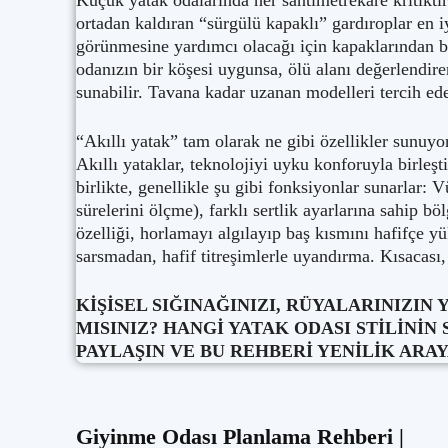
Küçük yatak odalarında her santimetrekare kritikti
ortadan kaldıran “sürgülü kapaklı” gardıroplar en i
görünmesine yardımcı olacağı için kapaklarından bi
odanızın bir köşesi uygunsa, ölü alanı değerlendir
sunabilir. Tavana kadar uzanan modelleri tercih e
“Akıllı yatak” tam olarak ne gibi özellikler sunuyo
Akıllı yataklar, teknolojiyi uyku konforuyla birle
birlikte, genellikle şu gibi fonksiyonlar sunarlar: 
sürelerini ölçme), farklı sertlik ayarlarına sahip böl
özelliği, horlamayı algılayıp baş kısmını hafifçe y
sarsmadan, hafif titreşimlerle uyandırma. Kısacası, 
KİŞİSEL SIĞINAĞINIZI, RÜYALARINIZI
MISINIZ? HANGİ YATAK ODASI STİLİN
PAYLAŞIN VE BU REHBERİ YENİLİK ARA
Giyinme Odası Planlama Rehberi |