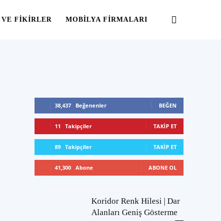
 VE FIKIRLER
MOBILYA FIRMALARI
38,437
Beğenenler
BEĞEN
11
Takipçiler
TAKIP ET
89
Takipçiler
TAKIP ET
41,300
Abone
ABONE OL
Koridor Renk Hilesi | Dar
Alanları Geniş Gösterme