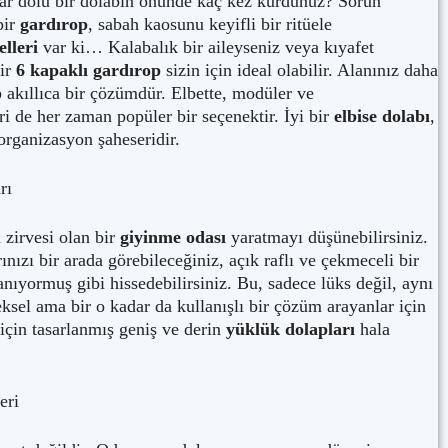
ar dolu bir dolabın önünde kaç kez kurdunuz? Sorun
bir
gardırop
, sabah kaosunu keyifli bir ritüele
lleri
var ki… Kalabalık bir aileyseniz veya kıyafet
bir
6 kapaklı gardırop
sizin için ideal olabilir. Alanınız daha
p
akıllıca bir çözümdür. Elbette, modüler ve
ri de her zaman popüler bir seçenektir. İyi bir
elbise dolabı
,
organizasyon şaheseridir.
rı
n zirvesi olan bir
giyinme odası
yaratmayı düşünebilirsiniz.
ınızı bir arada görebileceğiniz, açık raflı ve çekmeceli bir
anıyormuş gibi hissedebilirsiniz. Bu, sadece lüks değil, aynı
ksel ama bir o kadar da kullanışlı bir çözüm arayanlar için
 için tasarlanmış geniş ve derin
yüklük dolapları
hala
eri