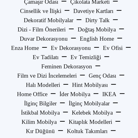
Çamaşır Odası
Çikolata Marketi
Cinsellik ve İlişki
Davetiye Kartları
Dekoratif Mobilyalar
Dirty Talk
Dizi - Film Önerileri
Doğtaş Mobilya
Duvar Dekorasyonu
English Home
Enza Home
Ev Dekorasyonu
Ev Ofisi
Ev Tadilatı
Ev Temizliği
Feminen Dekorasyon
Film ve Dizi İncelemeleri
Genç Odası
Halı Modelleri
Hint Mobilyası
Home Office
İder Mobilya
IKEA
İlginç Bilgiler
İlginç Mobilyalar
İstikbal Mobilya
Kelebek Mobilya
Kilim Mobilya
Kitaplık Modelleri
Kır Düğünü
Koltuk Takımları