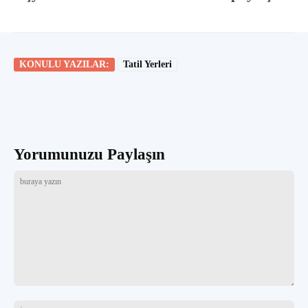
KONULU YAZILAR:
Tatil Yerleri
Yorumunuzu Paylaşın
buraya
yazın
İsi