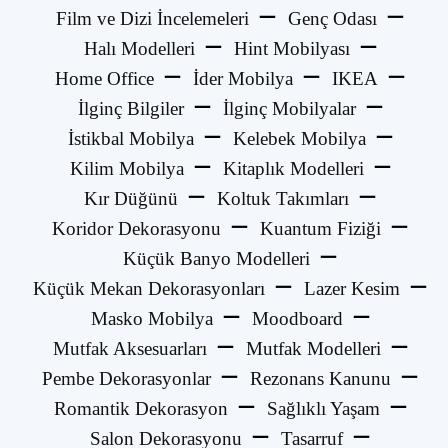
Film ve Dizi İncelemeleri
Genç Odası
Halı Modelleri
Hint Mobilyası
Home Office
İder Mobilya
IKEA
İlginç Bilgiler
İlginç Mobilyalar
İstikbal Mobilya
Kelebek Mobilya
Kilim Mobilya
Kitaplık Modelleri
Kır Düğünü
Koltuk Takımları
Koridor Dekorasyonu
Kuantum Fiziği
Küçük Banyo Modelleri
Küçük Mekan Dekorasyonları
Lazer Kesim
Masko Mobilya
Moodboard
Mutfak Aksesuarları
Mutfak Modelleri
Pembe Dekorasyonlar
Rezonans Kanunu
Romantik Dekorasyon
Sağlıklı Yaşam
Salon Dekorasyonu
Tasarruf