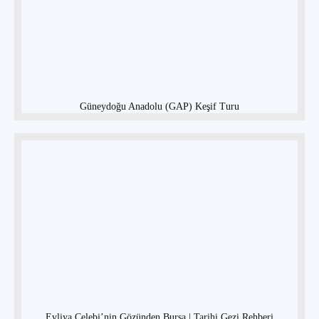
Güneydoğu Anadolu (GAP) Keşif Turu
Evliya Çelebi’nin Gözünden Bursa | Tarihi Gezi Rehberi