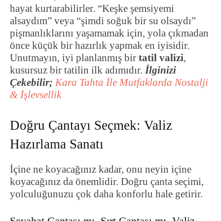
hayat kurtarabilirler. “Keşke şemsiyemi
alsaydım” veya “şimdi soğuk bir su olsaydı”
pişmanlıklarını yaşamamak için, yola çıkmadan
önce küçük bir hazırlık yapmak en iyisidir.
Unutmayın, iyi planlanmış bir
tatil valizi
,
kusursuz bir tatilin ilk adımıdır.
İlginizi
Çekebilir;
Kara Tahta İle Mutfaklarda Nostalji
& İşlevsellik
Doğru Çantayı Seçmek: Valiz
Hazırlama Sanatı
İçine ne koyacağınız kadar, onu neyin içine
koyacağınız da önemlidir. Doğru çanta seçimi,
yolculuğunuzu çok daha konforlu hale getirir.
Seyahat Çantası mı, Sırt Çantası mı, Valiz