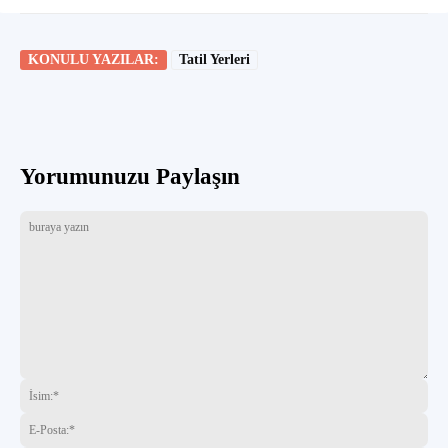
KONULU YAZILAR:
Tatil Yerleri
Yorumunuzu Paylaşın
buraya
İsi
yazın
E-
Pos