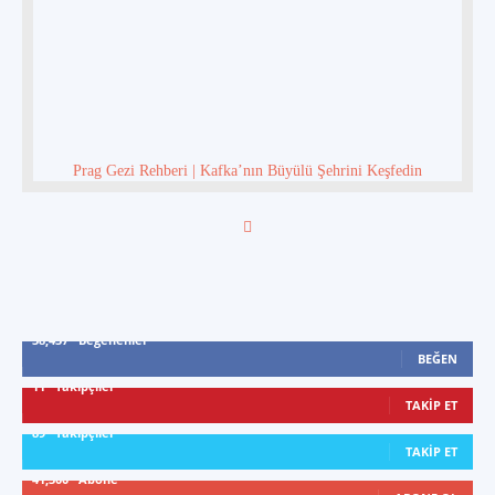
Prag Gezi Rehberi | Kafka’nın Büyülü Şehrini Keşfedin
38,437
Beğenenler
BEĞEN
11
Takipçiler
TAKIP ET
89
Takipçiler
TAKIP ET
41,300
Abone