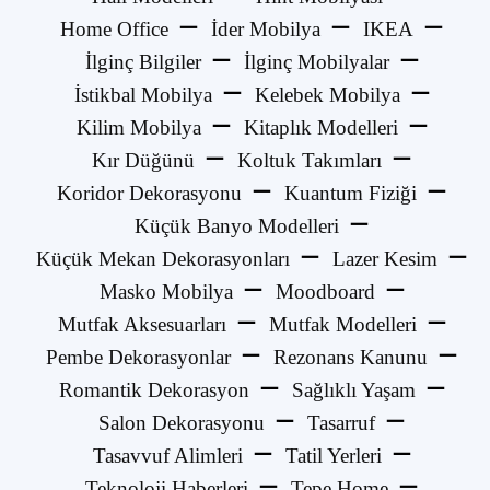
Home Office
İder Mobilya
IKEA
İlginç Bilgiler
İlginç Mobilyalar
İstikbal Mobilya
Kelebek Mobilya
Kilim Mobilya
Kitaplık Modelleri
Kır Düğünü
Koltuk Takımları
Koridor Dekorasyonu
Kuantum Fiziği
Küçük Banyo Modelleri
Küçük Mekan Dekorasyonları
Lazer Kesim
Masko Mobilya
Moodboard
Mutfak Aksesuarları
Mutfak Modelleri
Pembe Dekorasyonlar
Rezonans Kanunu
Romantik Dekorasyon
Sağlıklı Yaşam
Salon Dekorasyonu
Tasarruf
Tasavvuf Alimleri
Tatil Yerleri
Teknoloji Haberleri
Tepe Home