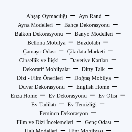
Ahşap Oymacılığı
Ayn Rand
Ayna Modelleri
Bahçe Dekorasyonu
Balkon Dekorasyonu
Banyo Modelleri
Bellona Mobilya
Buzdolabı
Çamaşır Odası
Çikolata Marketi
Cinsellik ve İlişki
Davetiye Kartları
Dekoratif Mobilyalar
Dirty Talk
Dizi - Film Önerileri
Doğtaş Mobilya
Duvar Dekorasyonu
English Home
Enza Home
Ev Dekorasyonu
Ev Ofisi
Ev Tadilatı
Ev Temizliği
Feminen Dekorasyon
Film ve Dizi İncelemeleri
Genç Odası
Halı Modelleri
Hint Mobilyası