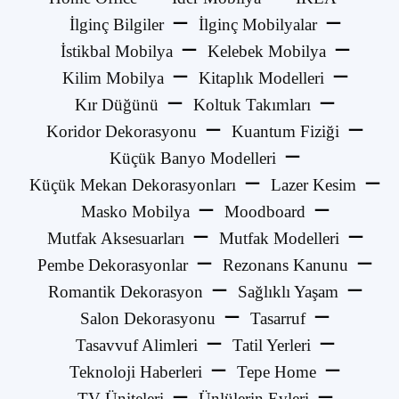
İlginç Bilgiler
İlginç Mobilyalar
İstikbal Mobilya
Kelebek Mobilya
Kilim Mobilya
Kitaplık Modelleri
Kır Düğünü
Koltuk Takımları
Koridor Dekorasyonu
Kuantum Fiziği
Küçük Banyo Modelleri
Küçük Mekan Dekorasyonları
Lazer Kesim
Masko Mobilya
Moodboard
Mutfak Aksesuarları
Mutfak Modelleri
Pembe Dekorasyonlar
Rezonans Kanunu
Romantik Dekorasyon
Sağlıklı Yaşam
Salon Dekorasyonu
Tasarruf
Tasavvuf Alimleri
Tatil Yerleri
Teknoloji Haberleri
Tepe Home
TV Üniteleri
Ünlülerin Evleri