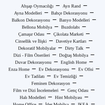
Ahşap Oymacılığı
Ayn Rand
Ayna Modelleri
Bahçe Dekorasyonu
Balkon Dekorasyonu
Banyo Modelleri
Bellona Mobilya
Buzdolabı
Çamaşır Odası
Çikolata Marketi
Cinsellik ve İlişki
Davetiye Kartları
Dekoratif Mobilyalar
Dirty Talk
Dizi - Film Önerileri
Doğtaş Mobilya
Duvar Dekorasyonu
English Home
Enza Home
Ev Dekorasyonu
Ev Ofisi
Ev Tadilatı
Ev Temizliği
Feminen Dekorasyon
Film ve Dizi İncelemeleri
Genç Odası
Halı Modelleri
Hint Mobilyası
Home Office
İder Mobilya
IKEA