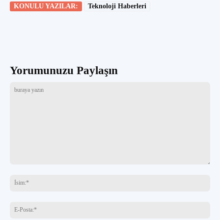
KONULU YAZILAR:
Teknoloji Haberleri
Yorumunuzu Paylaşın
buraya
yazın
İsi
E-
Pos