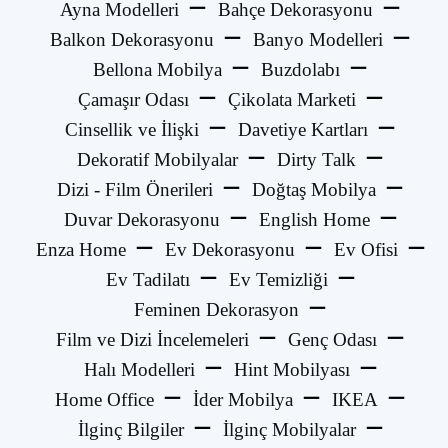
Ayna Modelleri
Bahçe Dekorasyonu
Balkon Dekorasyonu
Banyo Modelleri
Bellona Mobilya
Buzdolabı
Çamaşır Odası
Çikolata Marketi
Cinsellik ve İlişki
Davetiye Kartları
Dekoratif Mobilyalar
Dirty Talk
Dizi - Film Önerileri
Doğtaş Mobilya
Duvar Dekorasyonu
English Home
Enza Home
Ev Dekorasyonu
Ev Ofisi
Ev Tadilatı
Ev Temizliği
Feminen Dekorasyon
Film ve Dizi İncelemeleri
Genç Odası
Halı Modelleri
Hint Mobilyası
Home Office
İder Mobilya
IKEA
İlginç Bilgiler
İlginç Mobilyalar