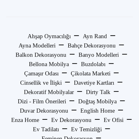
Ahşap Oymacılığı
Ayn Rand
Ayna Modelleri
Bahçe Dekorasyonu
Balkon Dekorasyonu
Banyo Modelleri
Bellona Mobilya
Buzdolabı
Çamaşır Odası
Çikolata Marketi
Cinsellik ve İlişki
Davetiye Kartları
Dekoratif Mobilyalar
Dirty Talk
Dizi - Film Önerileri
Doğtaş Mobilya
Duvar Dekorasyonu
English Home
Enza Home
Ev Dekorasyonu
Ev Ofisi
Ev Tadilatı
Ev Temizliği
Feminen Dekorasyon