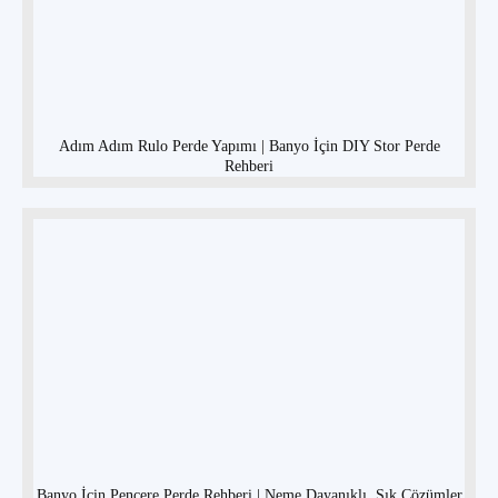
Adım Adım Rulo Perde Yapımı | Banyo İçin DIY Stor Perde
Rehberi
Banyo İçin Pencere Perde Rehberi | Neme Dayanıklı, Şık Çözümler