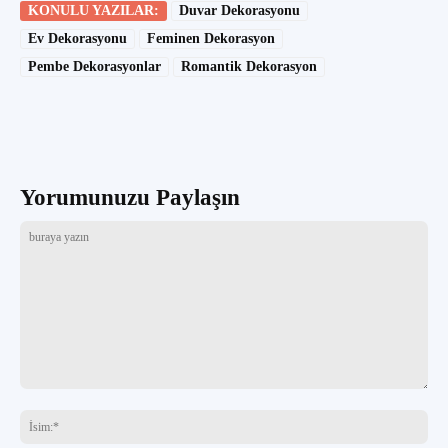
KONULU YAZILAR:
Duvar Dekorasyonu
Ev Dekorasyonu
Feminen Dekorasyon
Pembe Dekorasyonlar
Romantik Dekorasyon
Yorumunuzu Paylaşın
buraya
yazın
İsi