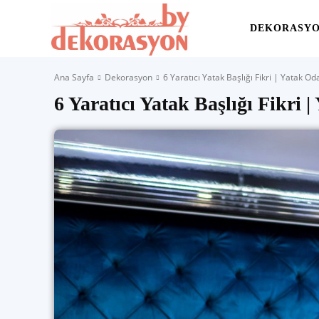
Yaşam
DEKORASY
Ana Sayfa
Dekorasyon
6 Yaratıcı Yatak Başlığı Fikri | Yatak 
Alanınıza
6 Yaratıcı Yatak Başlığı Fikri
İlham