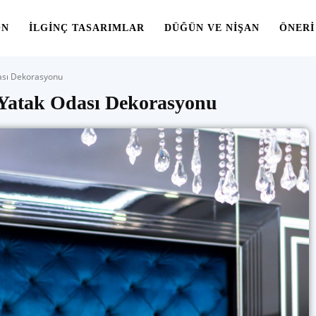
ON
İLGINÇ TASARIMLAR
DÜĞÜN VE NIŞAN
ÖNERI
Odası Dekorasyonu
 | Yatak Odası Dekorasyonu