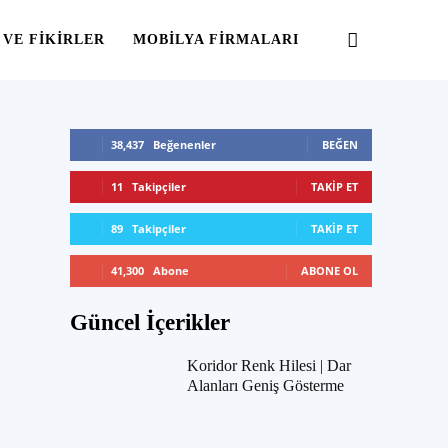
 VE FIKIRLER
MOBILYA FIRMALARI
38,437
Beğenenler
BEĞEN
11
Takipçiler
TAKIP ET
89
Takipçiler
TAKIP ET
41,300
Abone
ABONE OL
Güncel İçerikler
Koridor Renk Hilesi | Dar
Alanları Geniş Gösterme