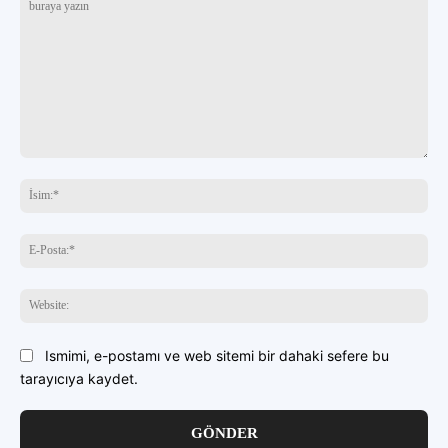
buraya
yazın
İsi
E-
Pos
Web
Ismimi, e-postamı ve web sitemi bir dahaki sefere bu
tarayıcıya kaydet.