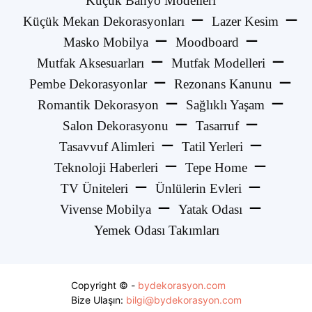
Küçük Banyo Modelleri
Küçük Mekan Dekorasyonları
Lazer Kesim
Masko Mobilya
Moodboard
Mutfak Aksesuarları
Mutfak Modelleri
Pembe Dekorasyonlar
Rezonans Kanunu
Romantik Dekorasyon
Sağlıklı Yaşam
Salon Dekorasyonu
Tasarruf
Tasavvuf Alimleri
Tatil Yerleri
Teknoloji Haberleri
Tepe Home
TV Üniteleri
Ünlülerin Evleri
Vivense Mobilya
Yatak Odası
Yemek Odası Takımları
Copyright © -
bydekorasyon.com
Bize Ulaşın:
bilgi@bydekorasyon.com