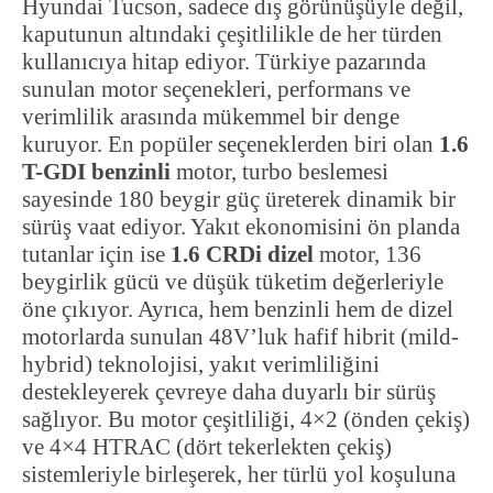
Hyundai Tucson, sadece dış görünüşüyle değil,
kaputunun altındaki çeşitlilikle de her türden
kullanıcıya hitap ediyor. Türkiye pazarında
sunulan motor seçenekleri, performans ve
verimlilik arasında mükemmel bir denge
kuruyor. En popüler seçeneklerden biri olan
1.6
T-GDI benzinli
motor, turbo beslemesi
sayesinde 180 beygir güç üreterek dinamik bir
sürüş vaat ediyor. Yakıt ekonomisini ön planda
tutanlar için ise
1.6 CRDi dizel
motor, 136
beygirlik gücü ve düşük tüketim değerleriyle
öne çıkıyor. Ayrıca, hem benzinli hem de dizel
motorlarda sunulan 48V’luk hafif hibrit (mild-
hybrid) teknolojisi, yakıt verimliliğini
destekleyerek çevreye daha duyarlı bir sürüş
sağlıyor. Bu motor çeşitliliği, 4×2 (önden çekiş)
ve 4×4 HTRAC (dört tekerlekten çekiş)
sistemleriyle birleşerek, her türlü yol koşuluna