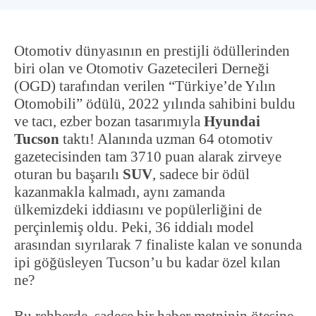
Otomotiv dünyasının en prestijli ödüllerinden
biri olan ve Otomotiv Gazetecileri Derneği
(OGD) tarafından verilen “Türkiye’de Yılın
Otomobili” ödülü, 2022 yılında sahibini buldu
ve tacı, ezber bozan tasarımıyla
Hyundai
Tucson
taktı! Alanında uzman 64 otomotiv
gazetecisinden tam 3710 puan alarak zirveye
oturan bu başarılı
SUV
, sadece bir ödül
kazanmakla kalmadı, aynı zamanda
ülkemizdeki iddiasını ve popülerliğini de
perçinlemiş oldu. Peki, 36 iddialı model
arasından sıyrılarak 7 finaliste kalan ve sonunda
ipi göğüsleyen Tucson’u bu kadar özel kılan
ne?
Bu rehberde, sadece bir haber metninin ötesine