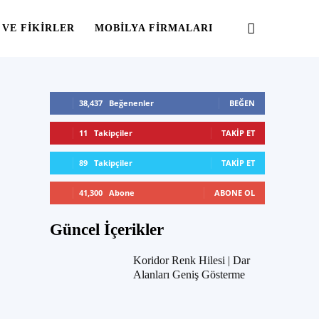
 VE FIKIRLER
MOBILYA FIRMALARI
38,437
Beğenenler
BEĞEN
11
Takipçiler
TAKIP ET
89
Takipçiler
TAKIP ET
41,300
Abone
ABONE OL
Güncel İçerikler
Koridor Renk Hilesi | Dar
Alanları Geniş Gösterme