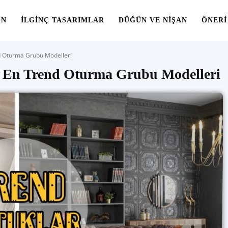
ON
İLGINÇ TASARIMLAR
DÜĞÜN VE NIŞAN
ÖNERI
d Oturma Grubu Modelleri
| En Trend Oturma Grubu Modelleri