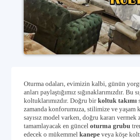
Oturma odaları, evimizin kalbi, günün yorgu
anları paylaştığımız sığınaklarımızdır. Bu s
koltuklarımızdır. Doğru bir
koltuk takımı
s
zamanda konforumuza, stilimize ve yaşam ka
sayısız model varken, doğru kararı vermek zo
tamamlayacak en güncel
oturma grubu
tre
edecek o mükemmel
kanepe
veya köşe koltu