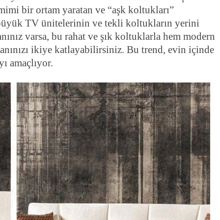
amimi bir ortam yaratan ve “aşk koltukları”
 büyük TV ünitelerinin ve tekli koltukların yerini
anınız varsa, bu rahat ve şık koltuklarla hem modern
ınızı ikiye katlayabilirsiniz. Bu trend, evin içinde
yı amaçlıyor.