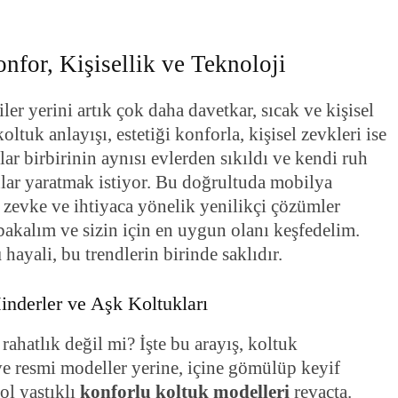
for, Kişisellik ve Teknoloji
er yerini artık çok daha davetkar, sıcak ve kişisel
uk anlayışı, estetiği konforla, kişisel zevkleri ise
anlar birbirinin aynısı evlerden sıkıldı ve kendi ruh
nlar yaratmak istiyor. Bu doğrultuda mobilya
er zevke ve ihtiyaca yönelik yenilikçi çözümler
akalım ve sizin için en uygun olanı keşfedelim.
ı
hayali, bu trendlerin birinde saklıdır.
nderler ve Aşk Koltukları
ahatlık değil mi? İşte bu arayış, koltuk
 ve resmi modeller yerine, içine gömülüp keyif
ol yastıklı
konforlu koltuk modelleri
revaçta.