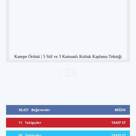
Kanepe Örtüsü | 5 Stil ve 3 Katmanlı Koltuk Kaplama Tekniği
38,437
Beğenenler
BEĞEN
11
Takipçiler
TAKIP ET
89
Takipçiler
TAKIP ET