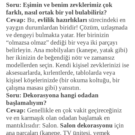
Soru: Eşimin ve benim zevklerimiz çok
farklı, nasıl ortak bir yol bulabiliriz?
Cevap:
Bu,
evlilik hazırlıkları
sürecindeki en
yaygın durumlardan biridir! Çözüm, uzlaşmada
ve dengeyi bulmakta yatar. Her birinizin
“olmazsa olmaz” dediği bir veya iki parçayı
belirleyin. Ana mobilyaları (kanepe, yatak gibi)
her ikinizin de beğendiği nötr ve zamansız
modellerden seçin. Kendi kişisel zevklerinizi ise
aksesuarlarda, kırlentlerde, tablolarda veya
kişisel köşelerinizde (bir okuma koltuğu, bir
çalışma masası gibi) yansıtın.
Soru: Dekorasyona hangi odadan
başlamalıyım?
Cevap:
Genellikle en çok vakit geçireceğiniz
ve en karmaşık olan odadan başlamak en
mantıklısıdır: Salon.
Salon dekorasyonu
için
ana parçaları (kanepe, TV ünitesi, yemek