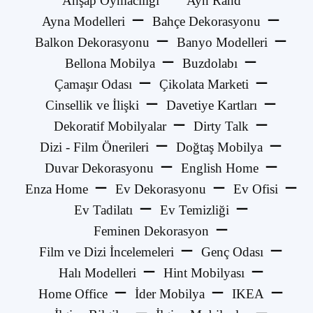
Ahşap Oymacılığı
Ayn Rand
Ayna Modelleri
Bahçe Dekorasyonu
Balkon Dekorasyonu
Banyo Modelleri
Bellona Mobilya
Buzdolabı
Çamaşır Odası
Çikolata Marketi
Cinsellik ve İlişki
Davetiye Kartları
Dekoratif Mobilyalar
Dirty Talk
Dizi - Film Önerileri
Doğtaş Mobilya
Duvar Dekorasyonu
English Home
Enza Home
Ev Dekorasyonu
Ev Ofisi
Ev Tadilatı
Ev Temizliği
Feminen Dekorasyon
Film ve Dizi İncelemeleri
Genç Odası
Halı Modelleri
Hint Mobilyası
Home Office
İder Mobilya
IKEA