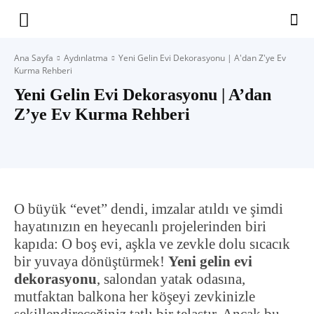
Yaşam
Ana Sayfa
Aydınlatma
Yeni Gelin Evi Dekorasyonu | A'dan Z'ye Ev
Kurma Rehberi
Alanınıza
Yeni Gelin Evi Dekorasyonu | A’dan
Z’ye Ev Kurma Rehberi
İlham
O büyük “evet” dendi, imzalar atıldı ve şimdi
hayatınızın en heyecanlı projelerinden biri
kapıda: O boş evi, aşkla ve zevkle dolu sıcacık
bir yuvaya dönüştürmek!
Yeni gelin evi
dekorasyonu
, salondan yatak odasına,
mutfaktan balkona her köşeyi zevkinizle