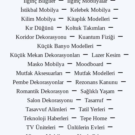
İlginç Bilgiler
İlginç Mobilyalar
İstikbal Mobilya
Kelebek Mobilya
Kilim Mobilya
Kitaplık Modelleri
Kır Düğünü
Koltuk Takımları
Koridor Dekorasyonu
Kuantum Fiziği
Küçük Banyo Modelleri
Küçük Mekan Dekorasyonları
Lazer Kesim
Masko Mobilya
Moodboard
Mutfak Aksesuarları
Mutfak Modelleri
Pembe Dekorasyonlar
Rezonans Kanunu
Romantik Dekorasyon
Sağlıklı Yaşam
Salon Dekorasyonu
Tasarruf
Tasavvuf Alimleri
Tatil Yerleri
Teknoloji Haberleri
Tepe Home
TV Üniteleri
Ünlülerin Evleri