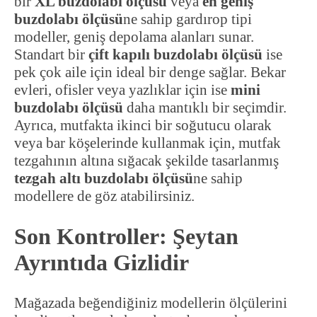
bir
XL buzdolabı ölçüsü
veya
en geniş
buzdolabı ölçüsü
ne sahip gardırop tipi
modeller, geniş depolama alanları sunar.
Standart bir
çift kapılı buzdolabı ölçüsü
ise
pek çok aile için ideal bir denge sağlar. Bekar
evleri, ofisler veya yazlıklar için ise
mini
buzdolabı ölçüsü
daha mantıklı bir seçimdir.
Ayrıca, mutfakta ikinci bir soğutucu olarak
veya bar köşelerinde kullanmak için, mutfak
tezgahının altına sığacak şekilde tasarlanmış
tezgah altı buzdolabı ölçüsü
ne sahip
modellere de göz atabilirsiniz.
Son Kontroller: Şeytan
Ayrıntıda Gizlidir
Mağazada beğendiğiniz modellerin ölçülerini