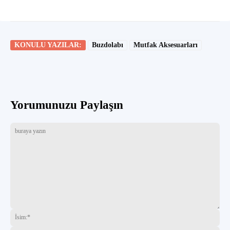
KONULU YAZILAR:
Buzdolabı
Mutfak Aksesuarları
Yorumunuzu Paylaşın
buraya
İsi
yazın