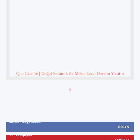
Qua Granite | Doğal Seramik ile Mekanlarda Devrim Yaratın
38,437
Beğenenler
BEĞEN
11
Takipçiler
TAKIP ET