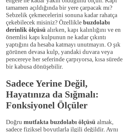
engele ne kadar yakın olduğunu ölçün. Kapı
tamamen açıldığında bir yere çarpacak mı?
Sebzelik çekmecelerini sonuna kadar rahatça
çekebilecek misiniz? Özellikle
buzdolabı
derinlik ölçüsü
alırken, kapı kalınlığını ve en
önemlisi kapı kulpunun ne kadar çıkıntı
yaptığını da hesaba katmayı unutmayın. O şık
görünen devasa kulp, yandaki duvara veya
pencereye her seferinde çarpıyorsa, kısa sürede
bir kabusa dönüşebilir.
Sadece Yerine Değil,
Hayatınıza da Sığmalı:
Fonksiyonel Ölçüler
Doğru
mutfakta buzdolabı ölçüsü
almak,
sadece fiziksel boyutlarla ilgili değildir. Aynı