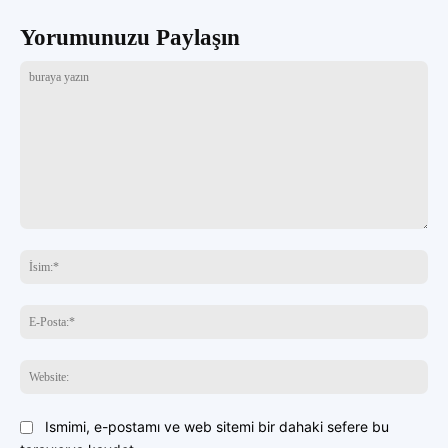
Yorumunuzu Paylaşın
buraya
yazın
İsi
E-
Pos
Web
Ismimi, e-postamı ve web sitemi bir dahaki sefere bu