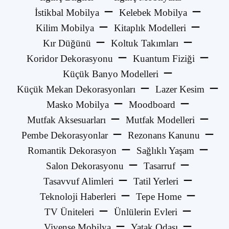
İstikbal Mobilya
Kelebek Mobilya
Kilim Mobilya
Kitaplık Modelleri
Kır Düğünü
Koltuk Takımları
Koridor Dekorasyonu
Kuantum Fiziği
Küçük Banyo Modelleri
Küçük Mekan Dekorasyonları
Lazer Kesim
Masko Mobilya
Moodboard
Mutfak Aksesuarları
Mutfak Modelleri
Pembe Dekorasyonlar
Rezonans Kanunu
Romantik Dekorasyon
Sağlıklı Yaşam
Salon Dekorasyonu
Tasarruf
Tasavvuf Alimleri
Tatil Yerleri
Teknoloji Haberleri
Tepe Home
TV Üniteleri
Ünlülerin Evleri
Vivense Mobilya
Yatak Odası