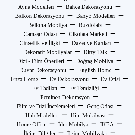
Ayna Modelleri
Bahçe Dekorasyonu
Balkon Dekorasyonu
Banyo Modelleri
Bellona Mobilya
Buzdolabı
Çamaşır Odası
Çikolata Marketi
Cinsellik ve İlişki
Davetiye Kartları
Dekoratif Mobilyalar
Dirty Talk
Dizi - Film Önerileri
Doğtaş Mobilya
Duvar Dekorasyonu
English Home
Enza Home
Ev Dekorasyonu
Ev Ofisi
Ev Tadilatı
Ev Temizliği
Feminen Dekorasyon
Film ve Dizi İncelemeleri
Genç Odası
Halı Modelleri
Hint Mobilyası
Home Office
İder Mobilya
IKEA
İlginç Bilgiler
İlginç Mobilyalar