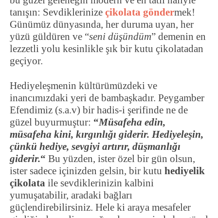
bu güzel geleneğin modern ve en tatlı haliyle
tanışın: Sevdiklerinize
çikolata gönder
mek!
Günümüz dünyasında, her duruma uyan, her
yüzü güldüren ve “
seni düşündüm
” demenin en
lezzetli yolu kesinlikle şık bir kutu çikolatadan
geçiyor.
Hediyeleşmenin kültürümüzdeki ve
inancımızdaki yeri de bambaşkadır. Peygamber
Efendimiz (s.a.v) bir hadis-i şerifinde ne de
güzel buyurmuştur:
“
Müsafeha edin,
müsafeha kini, kırgınlığı giderir. Hediyeleşin,
çünkü hediye, sevgiyi artırır, düşmanlığı
giderir.
“
Bu yüzden, ister özel bir gün olsun,
ister sadece içinizden gelsin, bir kutu
hediyelik
çikolata
ile sevdiklerinizin kalbini
yumuşatabilir, aradaki bağları
güçlendirebilirsiniz. Hele ki araya mesafeler