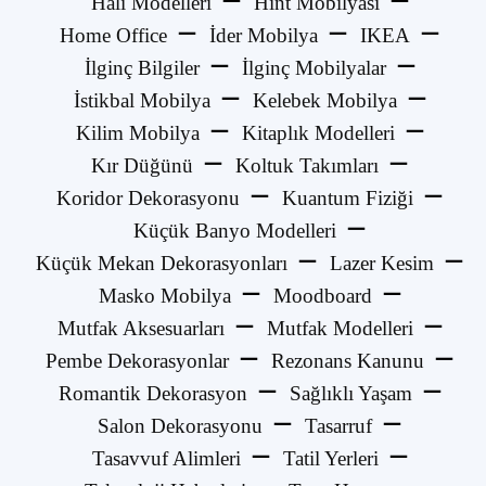
Halı Modelleri
Hint Mobilyası
Home Office
İder Mobilya
IKEA
İlginç Bilgiler
İlginç Mobilyalar
İstikbal Mobilya
Kelebek Mobilya
Kilim Mobilya
Kitaplık Modelleri
Kır Düğünü
Koltuk Takımları
Koridor Dekorasyonu
Kuantum Fiziği
Küçük Banyo Modelleri
Küçük Mekan Dekorasyonları
Lazer Kesim
Masko Mobilya
Moodboard
Mutfak Aksesuarları
Mutfak Modelleri
Pembe Dekorasyonlar
Rezonans Kanunu
Romantik Dekorasyon
Sağlıklı Yaşam
Salon Dekorasyonu
Tasarruf
Tasavvuf Alimleri
Tatil Yerleri