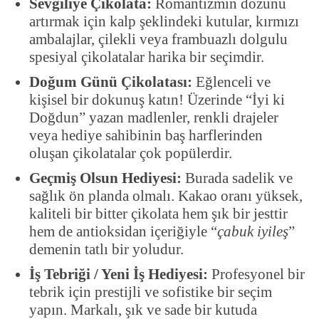
Sevgiliye Çikolata:
Romantizmin dozunu
artırmak için kalp şeklindeki kutular, kırmızı
ambalajlar, çilekli veya frambuazlı dolgulu
spesiyal çikolatalar harika bir seçimdir.
Doğum Günü Çikolatası:
Eğlenceli ve
kişisel bir dokunuş katın! Üzerinde “İyi ki
Doğdun” yazan madlenler, renkli drajeler
veya hediye sahibinin baş harflerinden
oluşan çikolatalar çok popülerdir.
Geçmiş Olsun Hediyesi:
Burada sadelik ve
sağlık ön planda olmalı. Kakao oranı yüksek,
kaliteli bir bitter çikolata hem şık bir jesttir
hem de antioksidan içeriğiyle “
çabuk iyileş
”
demenin tatlı bir yoludur.
İş Tebriği / Yeni İş Hediyesi:
Profesyonel bir
tebrik için prestijli ve sofistike bir seçim
yapın. Markalı, şık ve sade bir kutuda