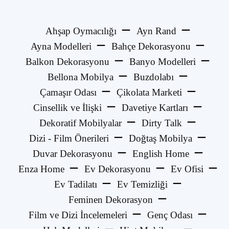
Ahşap Oymacılığı
Ayn Rand
Ayna Modelleri
Bahçe Dekorasyonu
Balkon Dekorasyonu
Banyo Modelleri
Bellona Mobilya
Buzdolabı
Çamaşır Odası
Çikolata Marketi
Cinsellik ve İlişki
Davetiye Kartları
Dekoratif Mobilyalar
Dirty Talk
Dizi - Film Önerileri
Doğtaş Mobilya
Duvar Dekorasyonu
English Home
Enza Home
Ev Dekorasyonu
Ev Ofisi
Ev Tadilatı
Ev Temizliği
Feminen Dekorasyon
Film ve Dizi İncelemeleri
Genç Odası