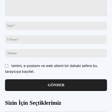
buraya
yazın
İsi
E-
Pos
Web
Ismimi, e-postamı ve web sitemi bir dahaki sefere bu
tarayıcıya kaydet.
Sizin İçin Seçtiklerimiz