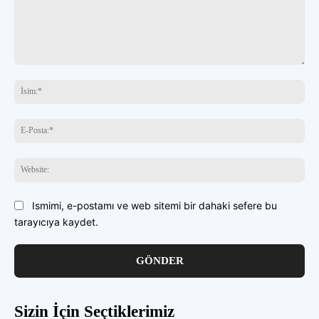
buraya
yazın
İsi
E-
Pos
Web
Ismimi, e-postamı ve web sitemi bir dahaki sefere bu
tarayıcıya kaydet.
Sizin İçin Seçtiklerimiz