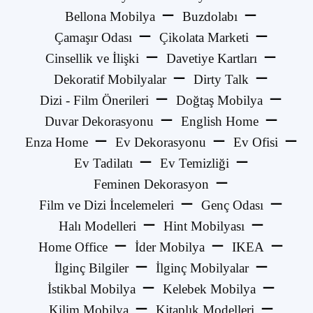
Bellona Mobilya
Buzdolabı
Çamaşır Odası
Çikolata Marketi
Cinsellik ve İlişki
Davetiye Kartları
Dekoratif Mobilyalar
Dirty Talk
Dizi - Film Önerileri
Doğtaş Mobilya
Duvar Dekorasyonu
English Home
Enza Home
Ev Dekorasyonu
Ev Ofisi
Ev Tadilatı
Ev Temizliği
Feminen Dekorasyon
Film ve Dizi İncelemeleri
Genç Odası
Halı Modelleri
Hint Mobilyası
Home Office
İder Mobilya
IKEA
İlginç Bilgiler
İlginç Mobilyalar
İstikbal Mobilya
Kelebek Mobilya
Kilim Mobilya
Kitaplık Modelleri