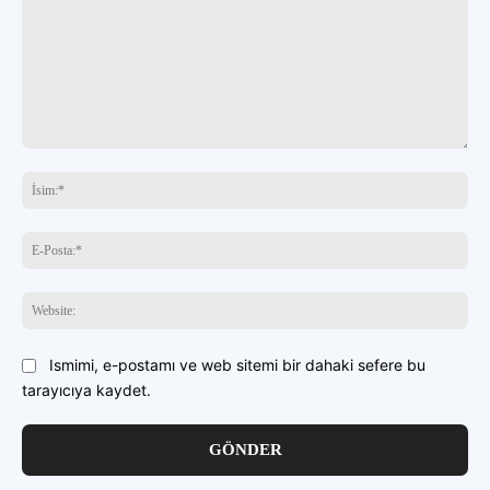
buraya
yazın
İsi
E-
Pos
Web
Ismimi, e-postamı ve web sitemi bir dahaki sefere bu
tarayıcıya kaydet.