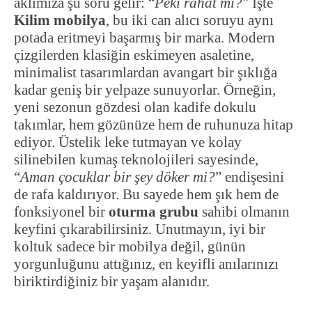
aklımıza şu soru gelir: “
Peki rahat mı?
” İşte
Kilim mobilya
, bu iki can alıcı soruyu aynı
potada eritmeyi başarmış bir marka. Modern
çizgilerden klasiğin eskimeyen asaletine,
minimalist tasarımlardan avangart bir şıklığa
kadar geniş bir yelpaze sunuyorlar. Örneğin,
yeni sezonun gözdesi olan kadife dokulu
takımlar, hem gözünüze hem de ruhunuza hitap
ediyor. Üstelik leke tutmayan ve kolay
silinebilen kumaş teknolojileri sayesinde,
“
Aman çocuklar bir şey döker mi?
” endişesini
de rafa kaldırıyor. Bu sayede hem şık hem de
fonksiyonel bir
oturma grubu
sahibi olmanın
keyfini çıkarabilirsiniz. Unutmayın, iyi bir
koltuk sadece bir mobilya değil, günün
yorgunluğunu attığınız, en keyifli anılarınızı
biriktirdiğiniz bir yaşam alanıdır.