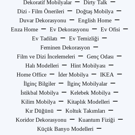
Dekoratif Mobilyalar
Dirty Talk
Dizi - Film Önerileri
Doğtaş Mobilya
Duvar Dekorasyonu
English Home
Enza Home
Ev Dekorasyonu
Ev Ofisi
Ev Tadilatı
Ev Temizliği
Feminen Dekorasyon
Film ve Dizi İncelemeleri
Genç Odası
Halı Modelleri
Hint Mobilyası
Home Office
İder Mobilya
IKEA
İlginç Bilgiler
İlginç Mobilyalar
İstikbal Mobilya
Kelebek Mobilya
Kilim Mobilya
Kitaplık Modelleri
Kır Düğünü
Koltuk Takımları
Koridor Dekorasyonu
Kuantum Fiziği
Küçük Banyo Modelleri