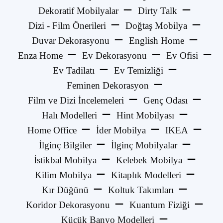
Dekoratif Mobilyalar
Dirty Talk
Dizi - Film Önerileri
Doğtaş Mobilya
Duvar Dekorasyonu
English Home
Enza Home
Ev Dekorasyonu
Ev Ofisi
Ev Tadilatı
Ev Temizliği
Feminen Dekorasyon
Film ve Dizi İncelemeleri
Genç Odası
Halı Modelleri
Hint Mobilyası
Home Office
İder Mobilya
IKEA
İlginç Bilgiler
İlginç Mobilyalar
İstikbal Mobilya
Kelebek Mobilya
Kilim Mobilya
Kitaplık Modelleri
Kır Düğünü
Koltuk Takımları
Koridor Dekorasyonu
Kuantum Fiziği
Küçük Banyo Modelleri