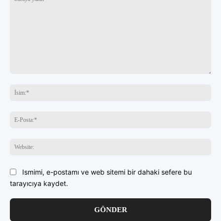
buraya
yazın
İsi
E-
Pos
Web
Ismimi, e-postamı ve web sitemi bir dahaki sefere bu
tarayıcıya kaydet.