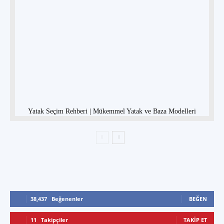
Yatak Seçim Rehberi | Mükemmel Yatak ve Baza Modelleri
38,437
Beğenenler
BEĞEN
11
Takipçiler
TAKIP ET