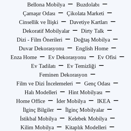
Bellona Mobilya
Buzdolabı
Çamaşır Odası
Çikolata Marketi
Cinsellik ve İlişki
Davetiye Kartları
Dekoratif Mobilyalar
Dirty Talk
Dizi - Film Önerileri
Doğtaş Mobilya
Duvar Dekorasyonu
English Home
Enza Home
Ev Dekorasyonu
Ev Ofisi
Ev Tadilatı
Ev Temizliği
Feminen Dekorasyon
Film ve Dizi İncelemeleri
Genç Odası
Halı Modelleri
Hint Mobilyası
Home Office
İder Mobilya
IKEA
İlginç Bilgiler
İlginç Mobilyalar
İstikbal Mobilya
Kelebek Mobilya
Kilim Mobilya
Kitaplık Modelleri