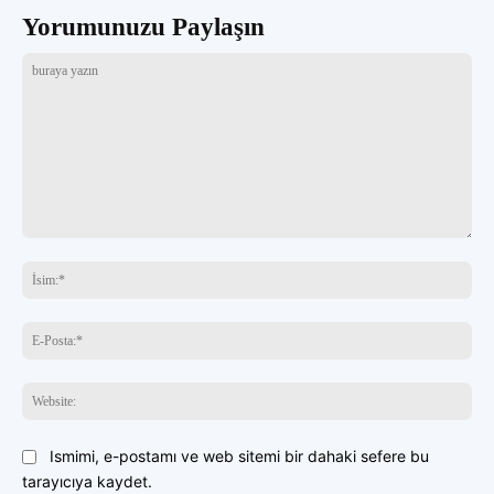
Yorumunuzu Paylaşın
buraya
yazın
İsi
E-
Pos
Web
Ismimi, e-postamı ve web sitemi bir dahaki sefere bu
tarayıcıya kaydet.