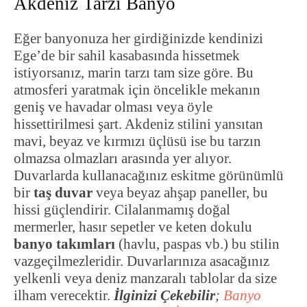
Akdeniz Tarzı Banyo
Eğer banyonuza her girdiğinizde kendinizi
Ege’de bir sahil kasabasında hissetmek
istiyorsanız, marin tarzı tam size göre. Bu
atmosferi yaratmak için öncelikle mekanın
geniş ve havadar olması veya öyle
hissettirilmesi şart. Akdeniz stilini yansıtan
mavi, beyaz ve kırmızı üçlüsü ise bu tarzın
olmazsa olmazları arasında yer alıyor.
Duvarlarda kullanacağınız eskitme görünümlü
bir
taş duvar
veya beyaz ahşap paneller, bu
hissi güçlendirir. Cilalanmamış doğal
mermerler, hasır sepetler ve keten dokulu
banyo takımları
(havlu, paspas vb.) bu stilin
vazgeçilmezleridir. Duvarlarınıza asacağınız
yelkenli veya deniz manzaralı tablolar da size
ilham verecektir.
İlginizi Çekebilir
;
Banyo