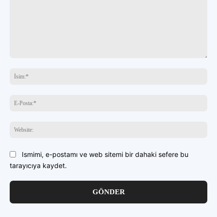
buraya
yazın
İsi
E-
Pos
Web
Ismimi, e-postamı ve web sitemi bir dahaki sefere bu
tarayıcıya kaydet.