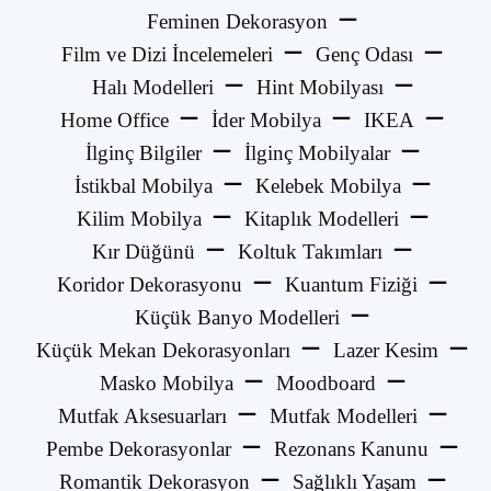
Feminen Dekorasyon
Film ve Dizi İncelemeleri
Genç Odası
Halı Modelleri
Hint Mobilyası
Home Office
İder Mobilya
IKEA
İlginç Bilgiler
İlginç Mobilyalar
İstikbal Mobilya
Kelebek Mobilya
Kilim Mobilya
Kitaplık Modelleri
Kır Düğünü
Koltuk Takımları
Koridor Dekorasyonu
Kuantum Fiziği
Küçük Banyo Modelleri
Küçük Mekan Dekorasyonları
Lazer Kesim
Masko Mobilya
Moodboard
Mutfak Aksesuarları
Mutfak Modelleri
Pembe Dekorasyonlar
Rezonans Kanunu
Romantik Dekorasyon
Sağlıklı Yaşam