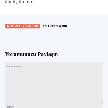
dönüştürelim!
KONULU YAZILAR:
Ev Dekorasyonu
Yorumunuzu Paylaşın
buraya
İsi