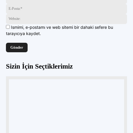
yazın
E-
Pos
Web
Ismimi, e-postamı ve web sitemi bir dahaki sefere bu
tarayıcıya kaydet.
Sizin İçin Seçtiklerimiz