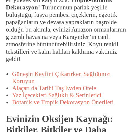
en yüksek stil karşınızda:
Tropik-Botanik
Dekorasyon
! Turuncunun parlak yeşille
buluştuğu, fuşya pembesi çiçeklerin, egzotik
papağanların ve devasa yaprakların başrolde
olduğu bu akımla, evinizi Amazon ormanlarının
gizemli havasına veya Karayipler’in canlı
atmosferine büründürebilirsiniz. Koyu renkli
tekstilleri ve kalın halıları kaldırma vaktimiz
geldi!
Güneşin Keyfini Çıkarırken Sağlığınızı
Koruyun
Alaçatı da Tarihi Taş Evden Otele
Yaz İçecekleri Sağlıklı & Serinletici
Botanik ve Tropik Dekorasyon Önerileri
Evinizin Oksijen Kaynağı:
Bitkiler, Bitkiler ve Daha