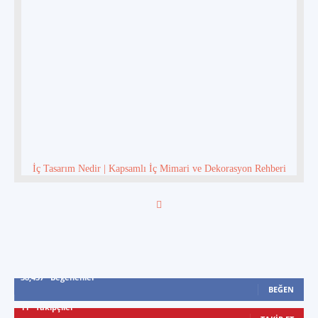
İç Tasarım Nedir | Kapsamlı İç Mimari ve Dekorasyon Rehberi
38,437
Beğenenler
BEĞEN
11
Takipçiler