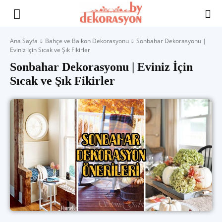
Yaşam
Ana Sayfa
Bahçe ve Balkon Dekorasyonu
Sonbahar Dekorasyonu |
Eviniz İçin Sıcak ve Şık Fikirler
Alanınıza
Sonbahar Dekorasyonu | Eviniz İçin
Sıcak ve Şık Fikirler
İlham