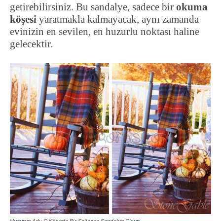
getirebilirsiniz. Bu sandalye, sadece bir
okuma
köşesi
yaratmakla kalmayacak, aynı zamanda
evinizin en sevilen, en huzurlu noktası haline
gelecektir.
Huzurun Adı: O Köşede Bir Sallanan Sandalye Olsun