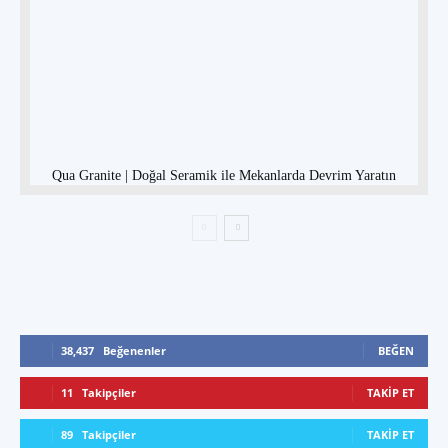
Qua Granite | Doğal Seramik ile Mekanlarda Devrim Yaratın
38,437
Beğenenler
BEĞEN
11
Takipçiler
TAKIP ET
89
Takipçiler
TAKIP ET