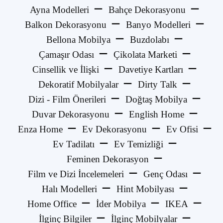
Ayna Modelleri
Bahçe Dekorasyonu
Balkon Dekorasyonu
Banyo Modelleri
Bellona Mobilya
Buzdolabı
Çamaşır Odası
Çikolata Marketi
Cinsellik ve İlişki
Davetiye Kartları
Dekoratif Mobilyalar
Dirty Talk
Dizi - Film Önerileri
Doğtaş Mobilya
Duvar Dekorasyonu
English Home
Enza Home
Ev Dekorasyonu
Ev Ofisi
Ev Tadilatı
Ev Temizliği
Feminen Dekorasyon
Film ve Dizi İncelemeleri
Genç Odası
Halı Modelleri
Hint Mobilyası
Home Office
İder Mobilya
IKEA
İlginç Bilgiler
İlginç Mobilyalar