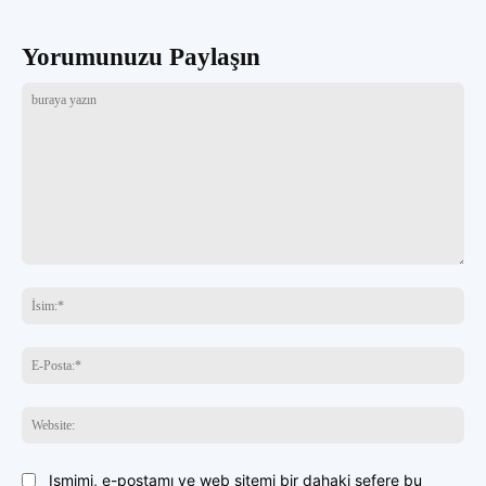
Yorumunuzu Paylaşın
buraya
yazın
İsi
E-
Pos
Web
Ismimi, e-postamı ve web sitemi bir dahaki sefere bu