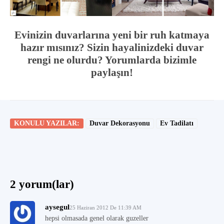
Evinizin duvarlarına yeni bir ruh katmaya
hazır mısınız? Sizin hayalinizdeki duvar
rengi ne olurdu? Yorumlarda bizimle
paylaşın!
KONULU YAZILAR:
Duvar Dekorasyonu
Ev Tadilatı
2 yorum(lar)
aysegul
25 Haziran 2012 De 11:39 AM
hepsi olmasada genel olarak guzeller