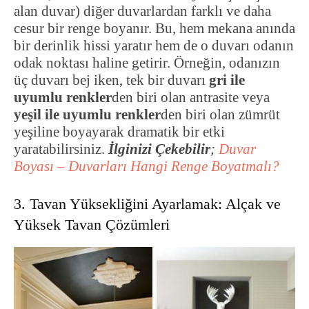
alan duvar) diğer duvarlardan farklı ve daha
cesur bir renge boyanır. Bu, hem mekana anında
bir derinlik hissi yaratır hem de o duvarı odanın
odak noktası haline getirir. Örneğin, odanızın
üç duvarı bej iken, tek bir duvarı
gri ile
uyumlu renkler
den biri olan antrasite veya
yeşil ile uyumlu renkler
den biri olan zümrüt
yeşiline boyayarak dramatik bir etki
yaratabilirsiniz.
İlginizi Çekebilir
;
Duvar
Boyası – Duvarları Hangi Renge Boyatmalı?
3. Tavan Yüksekliğini Ayarlamak: Alçak ve
Yüksek Tavan Çözümleri