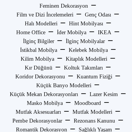
Feminen Dekorasyon
Film ve Dizi İncelemeleri
Genç Odası
Halı Modelleri
Hint Mobilyası
Home Office
İder Mobilya
IKEA
İlginç Bilgiler
İlginç Mobilyalar
İstikbal Mobilya
Kelebek Mobilya
Kilim Mobilya
Kitaplık Modelleri
Kır Düğünü
Koltuk Takımları
Koridor Dekorasyonu
Kuantum Fiziği
Küçük Banyo Modelleri
Küçük Mekan Dekorasyonları
Lazer Kesim
Masko Mobilya
Moodboard
Mutfak Aksesuarları
Mutfak Modelleri
Pembe Dekorasyonlar
Rezonans Kanunu
Romantik Dekorasyon
Sağlıklı Yaşam