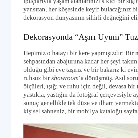
ipuçlarıyla yaşam alanlarınızı sıkıcı bir sığ
yansıtan, her köşesinde keyif bulacağınız bi
dekorasyon dünyasının sihirli değneğini eli
Dekorasyonda “Aşırı Uyum” Tuza
Hepimiz o hatayı bir kere yapmışızdır: Bir 
sehpasından abajuruna kadar her şeyi takım 
olduğu gibi eve taşırız ve bir bakarız ki evi
ruhsuz bir
showroom
‘a dönüşmüş. Asıl sor
ölçüleri, ışığı ve ruhu için değil, devasa bi
yastıkla, yastığın da fotoğraf çerçevesiyle 
sonuç genellikle tek düze ve ilham vermekt
kişisel sahneniz, bir mobilya kataloğu sayfa