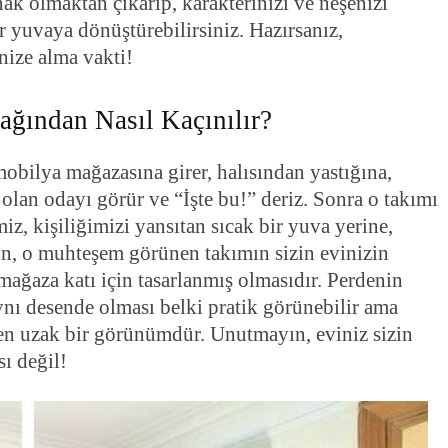
ınak olmaktan çıkarıp, karakterinizi ve neşenizi
r yuvaya dönüştürebilirsiniz. Hazırsanız,
nize alma vakti!
ğından Nasıl Kaçınılır?
mobilya mağazasına girer, halısından yastığına,
olan odayı görür ve “İşte bu!” deriz. Sonra o takımı
miz, kişiliğimizi yansıtan sıcak bir yuva yerine,
un, o muhteşem görünen takımın sizin evinizin
r mağaza katı için tasarlanmış olmasıdır. Perdenin
aynı desende olması belki pratik görünebilir ama
en uzak bir görünümdür. Unutmayın, eviniz sizin
sı değil!