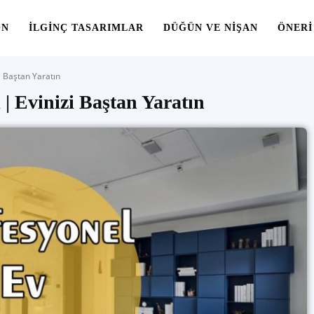
ON
İLGINÇ TASARIMLAR
DÜĞÜN VE NIŞAN
ÖNERI
i Baştan Yaratın
 | Evinizi Baştan Yaratın