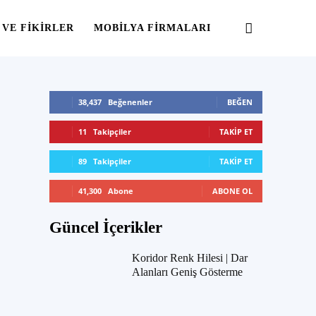
 VE FIKIRLER
MOBILYA FIRMALARI
38,437
Beğenenler
BEĞEN
11
Takipçiler
TAKIP ET
89
Takipçiler
TAKIP ET
41,300
Abone
ABONE OL
Güncel İçerikler
Koridor Renk Hilesi | Dar
Alanları Geniş Gösterme