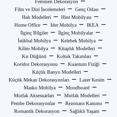
Feminen Dekorasyon
Film ve Dizi İncelemeleri
Genç Odası
Halı Modelleri
Hint Mobilyası
Home Office
İder Mobilya
IKEA
İlginç Bilgiler
İlginç Mobilyalar
İstikbal Mobilya
Kelebek Mobilya
Kilim Mobilya
Kitaplık Modelleri
Kır Düğünü
Koltuk Takımları
Koridor Dekorasyonu
Kuantum Fiziği
Küçük Banyo Modelleri
Küçük Mekan Dekorasyonları
Lazer Kesim
Masko Mobilya
Moodboard
Mutfak Aksesuarları
Mutfak Modelleri
Pembe Dekorasyonlar
Rezonans Kanunu
Romantik Dekorasyon
Sağlıklı Yaşam