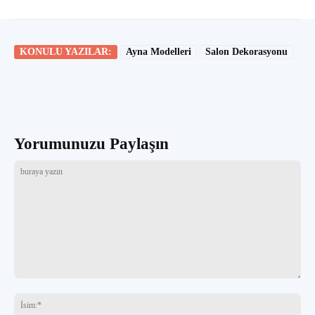
KONULU YAZILAR:
Ayna Modelleri
Salon Dekorasyonu
Yorumunuzu Paylaşın
buraya
yazın
İsi