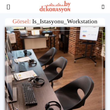
Yaşam
Görsel:
Is_Istasyonu_Workstation
Alanınıza
İlham