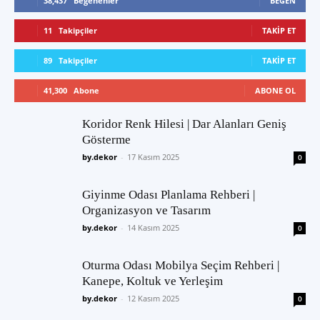
38,437
Beğenenler
BEĞEN
11
Takipçiler
TAKIP ET
89
Takipçiler
TAKIP ET
41,300
Abone
ABONE OL
Koridor Renk Hilesi | Dar Alanları Geniş
Gösterme
by.dekor
-
17 Kasım 2025
0
Giyinme Odası Planlama Rehberi |
Organizasyon ve Tasarım
by.dekor
-
14 Kasım 2025
0
Oturma Odası Mobilya Seçim Rehberi |
Kanepe, Koltuk ve Yerleşim
by.dekor
-
12 Kasım 2025
0