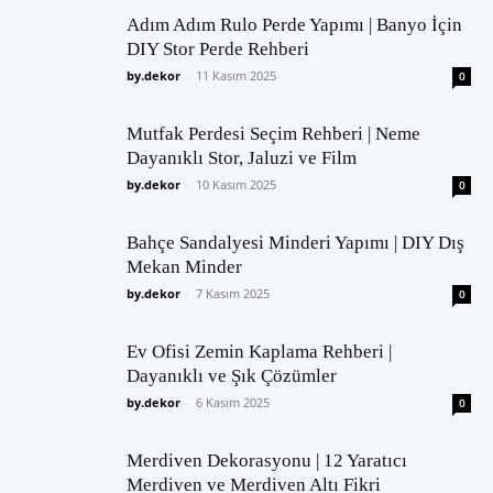
Adım Adım Rulo Perde Yapımı | Banyo İçin
DIY Stor Perde Rehberi
by.dekor
-
11 Kasım 2025
0
Mutfak Perdesi Seçim Rehberi | Neme
Dayanıklı Stor, Jaluzi ve Film
by.dekor
-
10 Kasım 2025
0
Bahçe Sandalyesi Minderi Yapımı | DIY Dış
Mekan Minder
by.dekor
-
7 Kasım 2025
0
Ev Ofisi Zemin Kaplama Rehberi |
Dayanıklı ve Şık Çözümler
by.dekor
-
6 Kasım 2025
0
Merdiven Dekorasyonu | 12 Yaratıcı
Merdiven ve Merdiven Altı Fikri