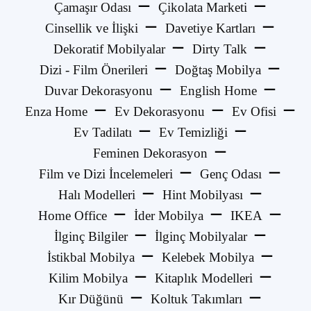
Çamaşır Odası
Çikolata Marketi
Cinsellik ve İlişki
Davetiye Kartları
Dekoratif Mobilyalar
Dirty Talk
Dizi - Film Önerileri
Doğtaş Mobilya
Duvar Dekorasyonu
English Home
Enza Home
Ev Dekorasyonu
Ev Ofisi
Ev Tadilatı
Ev Temizliği
Feminen Dekorasyon
Film ve Dizi İncelemeleri
Genç Odası
Halı Modelleri
Hint Mobilyası
Home Office
İder Mobilya
IKEA
İlginç Bilgiler
İlginç Mobilyalar
İstikbal Mobilya
Kelebek Mobilya
Kilim Mobilya
Kitaplık Modelleri
Kır Düğünü
Koltuk Takımları