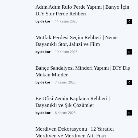
Adım Adım Rulo Perde Yapımı | Banyo İçin
DIY Stor Perde Rehberi
by.dekor
-
11 Kasım 2025
0
Mutfak Perdesi Seçim Rehberi | Neme
Dayanıklı Stor, Jaluzi ve Film
by.dekor
-
10 Kasım 2025
0
Bahçe Sandalyesi Minderi Yapımı | DIY Dış
Mekan Minder
by.dekor
-
7 Kasım 2025
0
Ev Ofisi Zemin Kaplama Rehberi |
Dayanıklı ve Şık Çözümler
by.dekor
-
6 Kasım 2025
0
Merdiven Dekorasyonu | 12 Yaratıcı
Merdiven ve Merdiven Altı Fikri