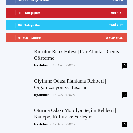
38,437
Beğenenler
BEĞEN
11
Takipçiler
TAKIP ET
89
Takipçiler
TAKIP ET
41,300
Abone
ABONE OL
Koridor Renk Hilesi | Dar Alanları Geniş
Gösterme
by.dekor
-
17 Kasım 2025
0
Giyinme Odası Planlama Rehberi |
Organizasyon ve Tasarım
by.dekor
-
14 Kasım 2025
0
Oturma Odası Mobilya Seçim Rehberi |
Kanepe, Koltuk ve Yerleşim
by.dekor
-
12 Kasım 2025
0