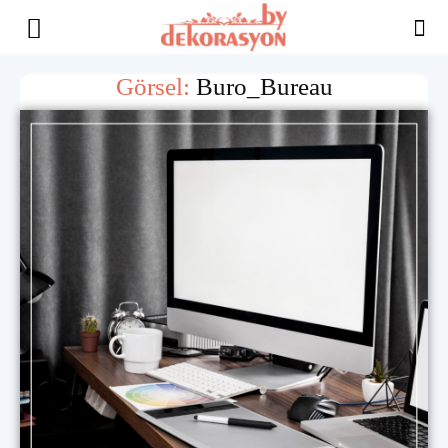
Yaşam
Görsel:
Buro_Bureau
Alanınıza
İlham