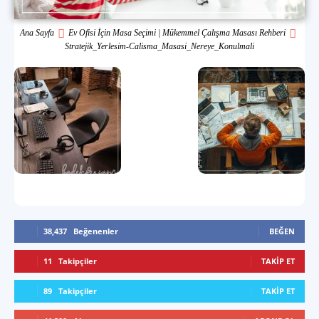
Ana Sayfa
Ev Ofisi İçin Masa Seçimi | Mükemmel Çalışma Masası Rehberi
Stratejik_Yerlesim-Calisma_Masasi_Nereye_Konulmali
38,437
Beğenenler
BEĞEN
11
Takipçiler
TAKIP ET
89
Takipçiler
TAKIP ET