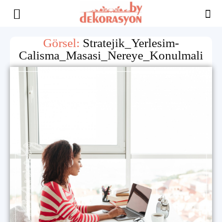
Yaşam
Görsel:
Stratejik_Yerlesim-
Calisma_Masasi_Nereye_Konulmali
Alanınıza
İlham