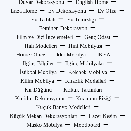
Duvar Dekorasyonu
English Home
Enza Home
Ev Dekorasyonu
Ev Ofisi
Ev Tadilatı
Ev Temizliği
Feminen Dekorasyon
Film ve Dizi İncelemeleri
Genç Odası
Halı Modelleri
Hint Mobilyası
Home Office
İder Mobilya
IKEA
İlginç Bilgiler
İlginç Mobilyalar
İstikbal Mobilya
Kelebek Mobilya
Kilim Mobilya
Kitaplık Modelleri
Kır Düğünü
Koltuk Takımları
Koridor Dekorasyonu
Kuantum Fiziği
Küçük Banyo Modelleri
Küçük Mekan Dekorasyonları
Lazer Kesim
Masko Mobilya
Moodboard