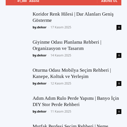
41,300
Abone
ABONE OL
Koridor Renk Hilesi | Dar Alanları Geniş
Gösterme
by.dekor
-
17 Kasım 2025
0
Giyinme Odası Planlama Rehberi |
Organizasyon ve Tasarım
by.dekor
-
14 Kasım 2025
0
Oturma Odası Mobilya Seçim Rehberi |
Kanepe, Koltuk ve Yerleşim
by.dekor
-
12 Kasım 2025
0
Adım Adım Rulo Perde Yapımı | Banyo İçin
DIY Stor Perde Rehberi
by.dekor
-
11 Kasım 2025
0
Mutfak Perdesi Seçim Rehberi | Neme