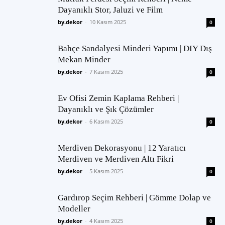
Dayanıklı Stor, Jaluzi ve Film
by.dekor
-
10 Kasım 2025
0
Bahçe Sandalyesi Minderi Yapımı | DIY Dış
Mekan Minder
by.dekor
-
7 Kasım 2025
0
Ev Ofisi Zemin Kaplama Rehberi |
Dayanıklı ve Şık Çözümler
by.dekor
-
6 Kasım 2025
0
Merdiven Dekorasyonu | 12 Yaratıcı
Merdiven ve Merdiven Altı Fikri
by.dekor
-
5 Kasım 2025
0
Gardırop Seçim Rehberi | Gömme Dolap ve
Modeller
by.dekor
-
4 Kasım 2025
0