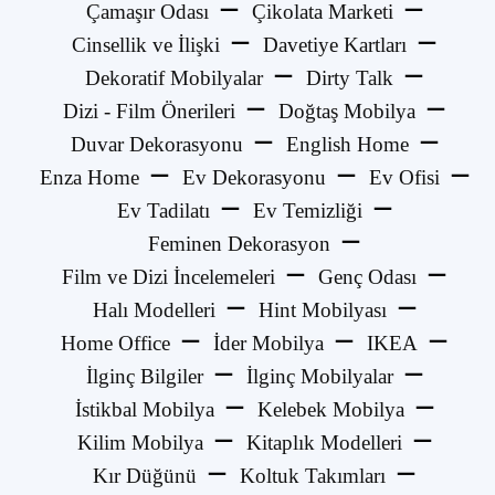
Çamaşır Odası
Çikolata Marketi
Cinsellik ve İlişki
Davetiye Kartları
Dekoratif Mobilyalar
Dirty Talk
Dizi - Film Önerileri
Doğtaş Mobilya
Duvar Dekorasyonu
English Home
Enza Home
Ev Dekorasyonu
Ev Ofisi
Ev Tadilatı
Ev Temizliği
Feminen Dekorasyon
Film ve Dizi İncelemeleri
Genç Odası
Halı Modelleri
Hint Mobilyası
Home Office
İder Mobilya
IKEA
İlginç Bilgiler
İlginç Mobilyalar
İstikbal Mobilya
Kelebek Mobilya
Kilim Mobilya
Kitaplık Modelleri
Kır Düğünü
Koltuk Takımları