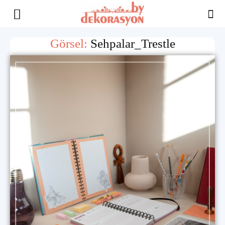
Yaşam
Görsel:
Sehpalar_Trestle
Alanınıza
İlham