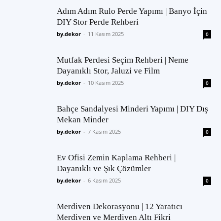
Adım Adım Rulo Perde Yapımı | Banyo İçin
DIY Stor Perde Rehberi
by.dekor
-
11 Kasım 2025
0
Mutfak Perdesi Seçim Rehberi | Neme
Dayanıklı Stor, Jaluzi ve Film
by.dekor
-
10 Kasım 2025
0
Bahçe Sandalyesi Minderi Yapımı | DIY Dış
Mekan Minder
by.dekor
-
7 Kasım 2025
0
Ev Ofisi Zemin Kaplama Rehberi |
Dayanıklı ve Şık Çözümler
by.dekor
-
6 Kasım 2025
0
Merdiven Dekorasyonu | 12 Yaratıcı
Merdiven ve Merdiven Altı Fikri