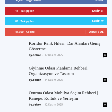
38,437
Beğenenler
BEĞEN
11
Takipçiler
TAKIP ET
89
Takipçiler
TAKIP ET
41,300
Abone
ABONE OL
Koridor Renk Hilesi | Dar Alanları Geniş
Gösterme
by.dekor
-
17 Kasım 2025
0
Giyinme Odası Planlama Rehberi |
Organizasyon ve Tasarım
by.dekor
-
14 Kasım 2025
0
Oturma Odası Mobilya Seçim Rehberi |
Kanepe, Koltuk ve Yerleşim
by.dekor
-
12 Kasım 2025
0