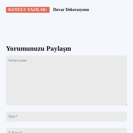
KONULU YAZILAR:
Duvar Dekorasyonu
Yorumunuzu Paylaşın
buraya
yazın
İsi
E-