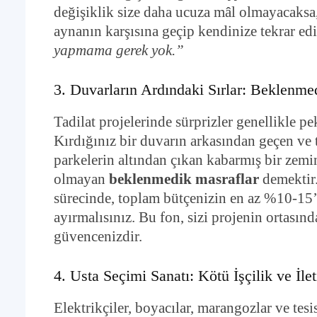
değişiklik size daha ucuza mâl olmayacaksa, 
aynanın karşısına geçip kendinize tekrar ed
yapmama gerek yok.”
3. Duvarların Ardındaki Sırlar: Beklenmed
Tadilat projelerinde sürprizler genellikle pe
Kırdığınız bir duvarın arkasından geçen ve
parkelerin altından çıkan kabarmış bir zem
olmayan
beklenmedik masraflar
demektir.
sürecinde, toplam bütçenizin en az %10-15’
ayırmalısınız. Bu fon, sizi projenin ortasın
güvencenizdir.
4. Usta Seçimi Sanatı: Kötü İşçilik ve İle
Elektrikçiler, boyacılar, marangozlar ve tes