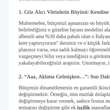
1. Göz Alıcı Vitrinlerin Büyüsü: Kendi
Muhtemelen, bütçenizi aşmanızın en büyük v
belirlediğiniz o güzelim fayans modelini a
albenili ama %30 daha pahalı olan o İtalya
kere yaptırıyorum” dersiniz ve o küçük fark
planınız varsa, ona sadık kalmayı öğrenmeli
vazgeçmeyi bilin veya istediğiniz o görünümü
yakalayabileceğinizi araştırın. Unutmayın,
2. “Aaa, Aklıma Gelmişken…”: Son Dakik
Bütçenizi dinamitlemenin en garantili ikinci 
değiştirmektir. Örneğin, tüm mutfak dolaplar
değiştirmeye karar vermek, sadece fırının m
tesisatını değiştirme gibi ek
işçilik
masraflar