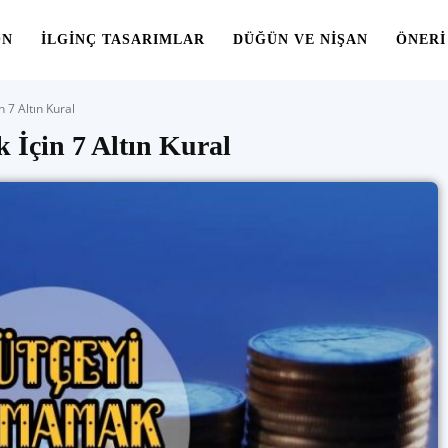
ON
İLGINÇ TASARIMLAR
DÜĞÜN VE NIŞAN
ÖNERI
 7 Altın Kural
 İçin 7 Altın Kural