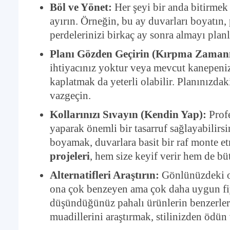
Böl ve Yönet:
Her şeyi bir anda bitirmek
ayırın. Örneğin, bu ay duvarları boyatın,
perdelerinizi birkaç ay sonra almayı plan
Planı Gözden Geçirin (Kırpma Zamanı
ihtiyacınız yoktur veya mevcut kanepeniz
kaplatmak da yeterli olabilir. Planınızdak
vazgeçin.
Kollarınızı Sıvayın (Kendin Yap):
Profe
yaparak önemli bir tasarruf sağlayabilirsi
boyamak, duvarlara basit bir raf monte e
projeleri
, hem size keyif verir hem de büt
Alternatifleri Araştırın:
Gönlünüzdeki o 
ona çok benzeyen ama çok daha uygun fiyat
düşündüğünüz pahalı ürünlerin benzerleri
muadillerini araştırmak, stilinizden ödün