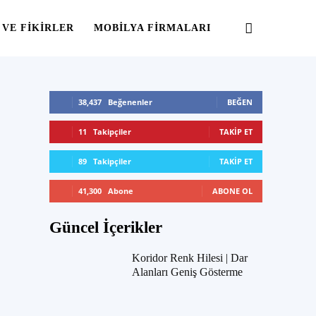
 VE FIKIRLER
MOBILYA FIRMALARI
38,437
Beğenenler
BEĞEN
11
Takipçiler
TAKIP ET
89
Takipçiler
TAKIP ET
41,300
Abone
ABONE OL
Güncel İçerikler
Koridor Renk Hilesi | Dar
Alanları Geniş Gösterme