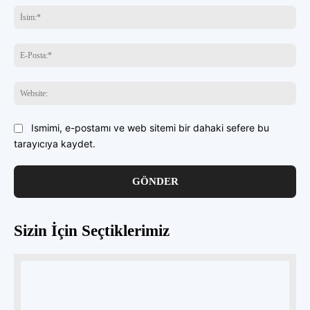
yazın
İsi
E-
Pos
Web
Ismimi, e-postamı ve web sitemi bir dahaki sefere bu
tarayıcıya kaydet.
Sizin İçin Seçtiklerimiz