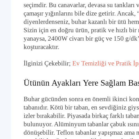
seçimdir. Bu canavarlar, devasa su tankları
çamaşır yığınlarını bile dize getirir. Ancak, 
diyenlerdenseniz, buhar kazanlı bir ütü hem 
Sizin için en doğru ürün, pratik ve hızlı bi
yanaysa, 2400W civarı bir güç ve 150 g/dk’y
koşturacaktır.
İlginizi Çekebilir;
Ev Temizliği ve Pratik İpu
Ütünün Ayakları Yere Sağlam Bas
Buhar gücünden sonra en önemli ikinci konu
tabanıdır. Kötü bir taban, en sevdiğiniz giys
izler bırakabilir. Piyasada birkaç farklı taba
bulunuyor. Alüminyum tabanlar çabuk ısınır
dönüşebilir. Teflon tabanlar yapışmaz ama na