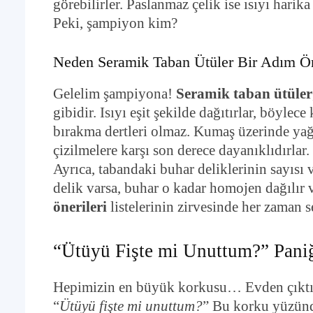
görebilirler. Paslanmaz çelik ise ısıyı harik
Peki, şampiyon kim?
Neden Seramik Taban Ütüler Bir Adım Ö
Gelelim şampiyona!
Seramik taban ütüler
gibidir. Isıyı eşit şekilde dağıtırlar, böyle
bırakma dertleri olmaz. Kumaş üzerinde yağ
çizilmelere karşı son derece dayanıklıdırlar.
Ayrıca, tabandaki buhar deliklerinin sayısı
delik varsa, buhar o kadar homojen dağılır ve
önerileri
listelerinin zirvesinde her zaman s
“Ütüyü Fişte mi Unuttum?” Pani
Hepimizin en büyük korkusu… Evden çıktık
“
Ütüyü fişte mi unuttum?
” Bu korku yüzünden