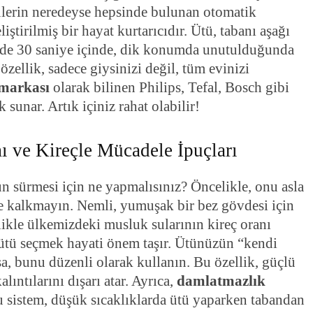
ülerin neredeyse hepsinde bulunan otomatik
iştirilmiş bir hayat kurtarıcıdır. Ütü, tabanı aşağı
elde 30 saniye içinde, dik konumda unutulduğunda
özellik, sadece giysinizi değil, tüm evinizi
 markası
olarak bilinen Philips, Tefal, Bosch gibi
 sunar. Artık içiniz rahat olabilir!
 ve Kireçle Mücadele İpuçları
n sürmesi için ne yapmalısınız? Öncelikle, onu asla
ye kalkmayın. Nemli, yumuşak bir bez gövdesi için
likle ülkemizdeki musluk sularının kireç oranı
 ütü seçmek hayati önem taşır. Ütünüzün “kendi
sa, bunu düzenli olarak kullanın. Bu özellik, güçlü
lıntılarını dışarı atar. Ayrıca,
damlatmazlık
u sistem, düşük sıcaklıklarda ütü yaparken tabandan