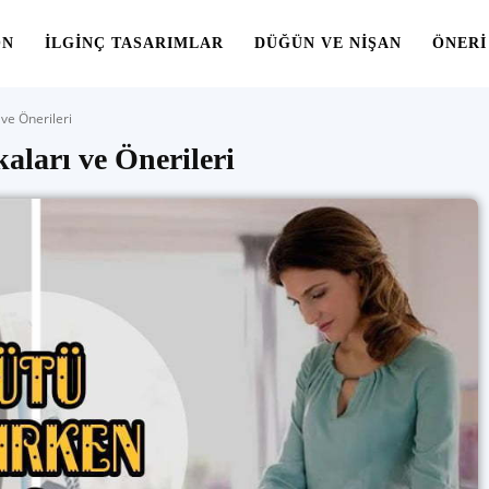
ON
İLGINÇ TASARIMLAR
DÜĞÜN VE NIŞAN
ÖNERI
 ve Önerileri
aları ve Önerileri