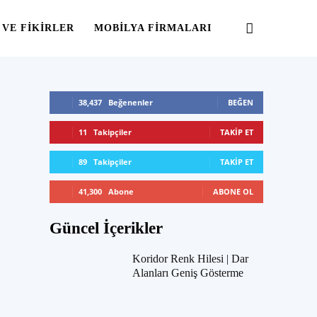
 VE FIKIRLER
MOBILYA FIRMALARI
38,437
Beğenenler
BEĞEN
11
Takipçiler
TAKIP ET
89
Takipçiler
TAKIP ET
41,300
Abone
ABONE OL
Güncel İçerikler
Koridor Renk Hilesi | Dar
Alanları Geniş Gösterme