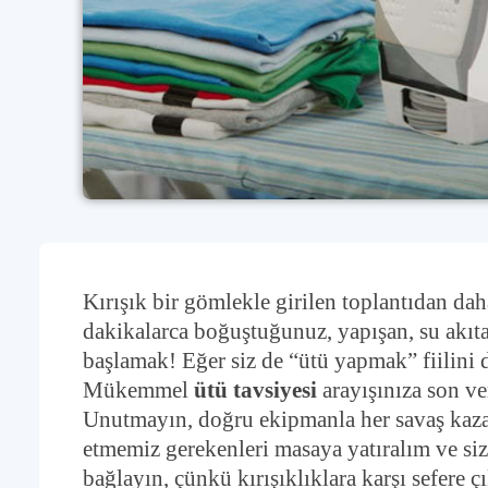
Kırışık bir gömlekle girilen toplantıdan da
dakikalarca boğuştuğunuz, yapışan, su akıta
başlamak! Eğer siz de “ütü yapmak” fiilini
Mükemmel
ütü tavsiyesi
arayışınıza son ver
Unutmayın, doğru ekipmanla her savaş kazanı
etmemiz gerekenleri masaya yatıralım ve siz
bağlayın, çünkü kırışıklıklara karşı sefere ç