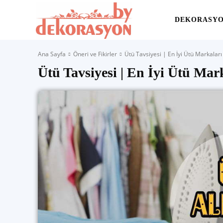
Yaşam
DEKORASY
Ana Sayfa
Öneri ve Fikirler
Ütü Tavsiyesi | En İyi Ütü Markaları
Alanınıza
Ütü Tavsiyesi | En İyi Ütü Mark
İlham