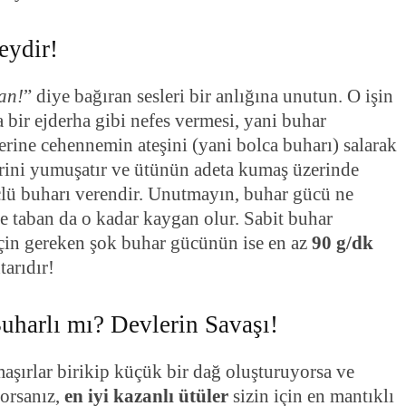
eydir!
an!
” diye bağıran sesleri bir anlığına unutun. O işin
a bir ejderha gibi nefes vermesi, yani buhar
üzerine cehennemin ateşini (yani bolca buharı) salarak
lerini yumuşatır ve ütünün adeta kumaş üzerinde
çlü buharı verendir. Unutmayın, buhar gücü ne
 ve taban da o kadar kaygan olur. Sabit buhar
r için gereken şok buhar gücünün ise en az
90 g/dk
tarıdır!
harlı mı? Devlerin Savaşı!
maşırlar birikip küçük bir dağ oluşturuyorsa ve
yorsanız,
en iyi kazanlı ütüler
sizin için en mantıklı