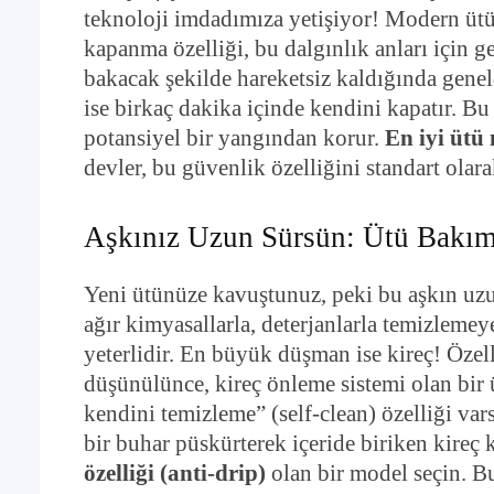
teknoloji imdadımıza yetişiyor! Modern üt
kapanma özelliği, bu dalgınlık anları için gel
bakacak şekilde hareketsiz kaldığında gen
ise birkaç dakika içinde kendini kapatır. Bu 
potansiyel bir yangından korur.
En iyi ütü
devler, bu güvenlik özelliğini standart olarak
Aşkınız Uzun Sürsün: Ütü Bakımı
Yeni ütünüze kavuştunuz, peki bu aşkın uzu
ağır kimyasallarla, deterjanlarla temizleme
yeterlidir. En büyük düşman ise kireç! Özel
düşünülünce, kireç önleme sistemi olan bir
kendini temizleme” (self-clean) özelliği var
bir buhar püskürterek içeride biriken kireç ka
özelliği (anti-drip)
olan bir model seçin. B