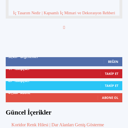
İç Tasarım Nedir | Kapsamlı İç Mimari ve Dekorasyon Rehberi
38,437
Beğenenler
BEĞEN
11
Takipçiler
TAKIP ET
89
Takipçiler
TAKIP ET
41,300
Abone
ABONE OL
Güncel İçerikler
Koridor Renk Hilesi | Dar Alanları Geniş Gösterme