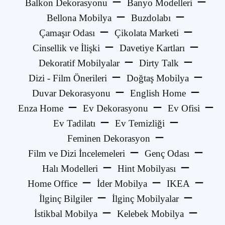
Balkon Dekorasyonu
Banyo Modelleri
Bellona Mobilya
Buzdolabı
Çamaşır Odası
Çikolata Marketi
Cinsellik ve İlişki
Davetiye Kartları
Dekoratif Mobilyalar
Dirty Talk
Dizi - Film Önerileri
Doğtaş Mobilya
Duvar Dekorasyonu
English Home
Enza Home
Ev Dekorasyonu
Ev Ofisi
Ev Tadilatı
Ev Temizliği
Feminen Dekorasyon
Film ve Dizi İncelemeleri
Genç Odası
Halı Modelleri
Hint Mobilyası
Home Office
İder Mobilya
IKEA
İlginç Bilgiler
İlginç Mobilyalar
İstikbal Mobilya
Kelebek Mobilya