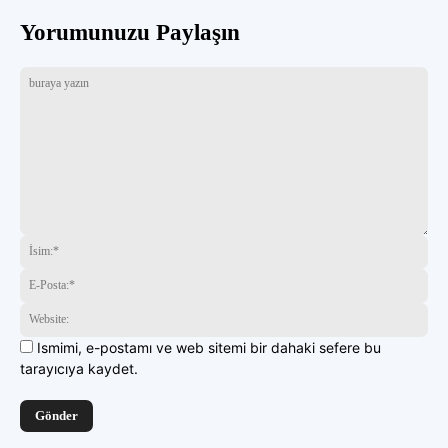
Yorumunuzu Paylaşın
buraya
İsi
yazın
E-
Pos
Web
Ismimi, e-postamı ve web sitemi bir dahaki sefere bu
tarayıcıya kaydet.