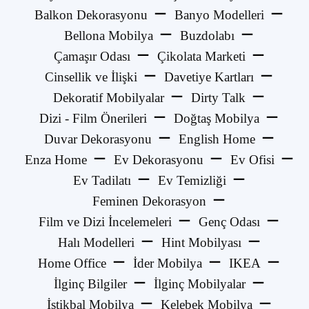
Balkon Dekorasyonu
Banyo Modelleri
Bellona Mobilya
Buzdolabı
Çamaşır Odası
Çikolata Marketi
Cinsellik ve İlişki
Davetiye Kartları
Dekoratif Mobilyalar
Dirty Talk
Dizi - Film Önerileri
Doğtaş Mobilya
Duvar Dekorasyonu
English Home
Enza Home
Ev Dekorasyonu
Ev Ofisi
Ev Tadilatı
Ev Temizliği
Feminen Dekorasyon
Film ve Dizi İncelemeleri
Genç Odası
Halı Modelleri
Hint Mobilyası
Home Office
İder Mobilya
IKEA
İlginç Bilgiler
İlginç Mobilyalar
İstikbal Mobilya
Kelebek Mobilya