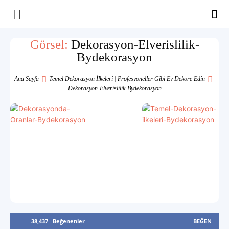
Yaşam
Görsel:
Dekorasyon-Elverislilik-
Bydekorasyon
Alanınıza
Ana Sayfa
Temel Dekorasyon İlkeleri | Profesyoneller Gibi Ev Dekore Edin
Dekorasyon-Elverislilik-Bydekorasyon
İlham
38,437
Beğenenler
BEĞEN