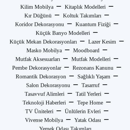
Kilim Mobilya
Kitaplık Modelleri
Kır Düğünü
Koltuk Takımları
Koridor Dekorasyonu
Kuantum Fiziği
Küçük Banyo Modelleri
Küçük Mekan Dekorasyonları
Lazer Kesim
Masko Mobilya
Moodboard
Mutfak Aksesuarları
Mutfak Modelleri
Pembe Dekorasyonlar
Rezonans Kanunu
Romantik Dekorasyon
Sağlıklı Yaşam
Salon Dekorasyonu
Tasarruf
Tasavvuf Alimleri
Tatil Yerleri
Teknoloji Haberleri
Tepe Home
TV Üniteleri
Ünlülerin Evleri
Vivense Mobilya
Yatak Odası
Yemek Odası Takımları