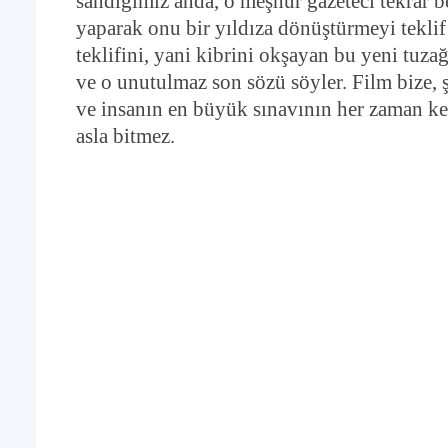
sandığımız anda, o meşhur gazeteci tekrar b
yaparak onu bir yıldıza dönüştürmeyi teklif 
teklifini, yani kibrini okşayan bu yeni tuza
ve o unutulmaz son sözü söyler. Film bize, ş
ve insanın en büyük sınavının her zaman kend
asla bitmez.