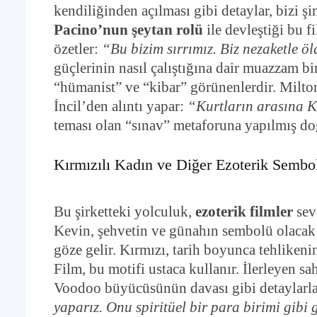
kendiliğinden açılması gibi detaylar, bizi 
Pacino’nun şeytan rolü
ile devleştiği bu f
özetler:
“Bu bizim sırrımız. Biz nezaketle ö
güçlerinin nasıl çalıştığına dair muazzam bir
“hümanist” ve “kibar” görünenlerdir. Milt
İncil’den alıntı yapar:
“Kurtların arasına K
teması olan “sınav” metaforuna yapılmış d
Kırmızılı Kadın ve Diğer Ezoterik Sembol
Bu şirketteki yolculuk,
ezoterik filmler
seve
Kevin, şehvetin ve günahın sembolü olacak C
göze gelir. Kırmızı, tarih boyunca tehlikenin
Film, bu motifi ustaca kullanır. İlerleyen sa
Voodoo büyücüsünün davası gibi detaylarla
yaparız. Onu spiritüel bir para birimi gibi