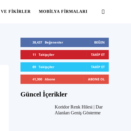
 VE FIKIRLER
MOBILYA FIRMALARI
38,437
Beğenenler
BEĞEN
11
Takipçiler
TAKIP ET
89
Takipçiler
TAKIP ET
41,300
Abone
ABONE OL
Güncel İçerikler
Koridor Renk Hilesi | Dar
Alanları Geniş Gösterme