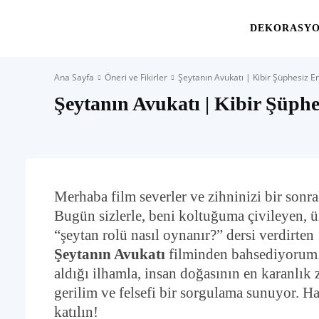
Yaşam
DEKORASY
Ana Sayfa
Öneri ve Fikirler
Şeytanın Avukatı | Kibir Şüphesiz 
Alanınıza
Şeytanın Avukatı | Kibir Şüp
İlham
Merhaba film severler ve zihninizi bir sonr
Bugün sizlerle, beni koltuğuma çivileyen, 
“şeytan rolü nasıl oynanır?” dersi verdirten
Şeytanın Avukatı
filminden bahsediyorum.
aldığı ilhamla, insan doğasının en karanlık 
gerilim ve felsefi bir sorgulama sunuyor. H
katılın!