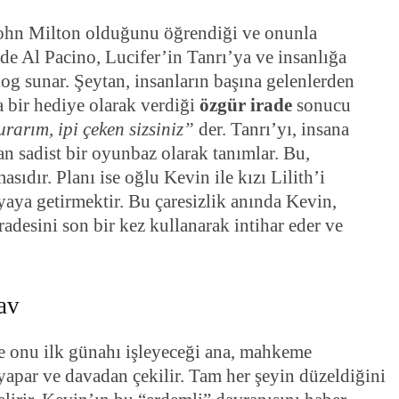
John Milton olduğunu öğrendiği ve onunla
e Al Pacino, Lucifer’in Tanrı’ya ve insanlığa
log sunar. Şeytan, insanların başına gelenlerden
 bir hediye olarak verdiği
özgür irade
sonucu
rarım, ipi çeken sizsiniz”
der. Tanrı’yı, insana
an sadist bir oyunbaz olarak tanımlar. Bu,
asıdır. Planı ise oğlu Kevin ile kızı Lilith’i
yaya getirmektir. Bu çaresizlik anında Kevin,
adesini son bir kez kullanarak intihar eder ve
av
ve onu ilk günahı işleyeceği ana, mahkeme
 yapar ve davadan çekilir. Tam her şeyin düzeldiğini