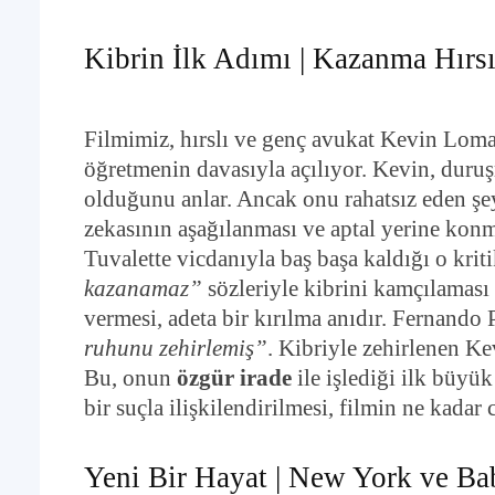
Kibrin İlk Adımı | Kazanma Hırs
Filmimiz, hırslı ve genç avukat Kevin Loma
öğretmenin davasıyla açılıyor. Kevin, duruş
olduğunu anlar. Ancak onu rahatsız eden şey
zekasının aşağılanması ve aptal yerine konma
Tuvalette vicdanıyla baş başa kaldığı o krit
kazanamaz”
sözleriyle kibrini kamçılaması
vermesi, adeta bir kırılma anıdır. Fernando 
ruhunu zehirlemiş”
. Kibriyle zehirlenen Ke
Bu, onun
özgür irade
ile işlediği ilk büyü
bir suçla ilişkilendirilmesi, filmin ne kadar
Yeni Bir Hayat | New York ve Ba