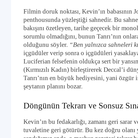
Filmin doruk noktası, Kevin’ın babasının 
penthousunda yüzleştiği sahnedir. Bu sahned
bakışını özetleyen, tarihe geçecek bir mono
sorumlu olmadığını, bunun Tanrı’nın onlara
olduğunu söyler.
“Ben yalnızca sahneleri ku
içgüdüler verip sonra o içgüdüleri yasaklay
Luciferian felsefenin oldukça sert bir yansım
(Kırmızılı Kadın) birleştirerek Deccal’i dün
Tanrı’nın en büyük hediyesini, yani özgür ir
şeytanın planını bozar.
Döngünün Tekrarı ve Sonsuz Sın
Kevin’ın bu fedakarlığı, zamanı geri sarar 
tuvaletine geri götürür. Bu kez doğru olanı