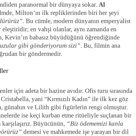
şimdiden paranormal bir dünyaya sokar.
Al
ilmde, Milton’ın ilk repliklerinden biri her şeyi
ldürürüz”
. Bu cümle, modern dünyanın emperyalist
 eleştiridir; en vahşi olanlar, aynı zamanda en
on, Kevin’ın babasız büyüdüğünü öğrendiğinde
uzular gibi gönderiyorum sizi”
. Bu, filmin ana
oğrudan bir göndermedir.
ler
nler için adeta bir hazine avıdır. Ofis turu sırasında
ristabella, yani “Kırmızılı Kadın” ile ilk kez göz
, günahın ve Lilith gibi figürlerin rengi olmuştur.
hnelerde ise keçi kurban etme ritüeliyle suçlanan bir
 karşılaşırız. Büyücünün,
“Biz ödememizi kanla
 görürüz”
demesi ve mahkemede işe yarayan bir dil