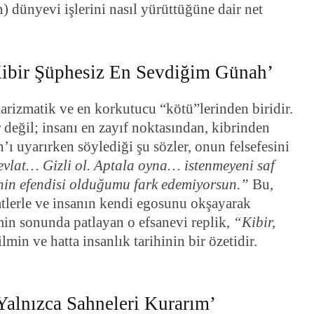
 dünyevi işlerini nasıl yürüttüğüne dair net
‘Kibir Şüphesiz En Sevdiğim Günah’
karizmatik ve en korkutucu “kötü”lerinden biridir.
 değil; insanı en zayıf noktasından, kibrinden
ı uyarırken söylediği şu sözler, onun felsefesini
vlat… Gizli ol. Aptala oyna… istenmeyeni saf
renin efendisi olduğumu fark edemiyorsun.”
Bu,
vaatlerle ve insanın kendi egosunu okşayarak
ilmin sonunda patlayan o efsanevi replik,
“Kibir,
ilmin ve hatta insanlık tarihinin bir özetidir.
Yalnızca Sahneleri Kurarım’