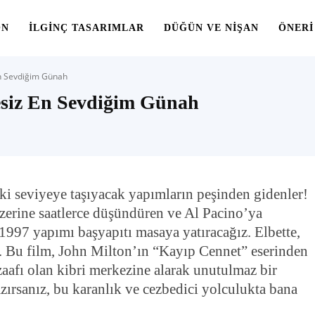
ON
İLGINÇ TASARIMLAR
DÜĞÜN VE NIŞAN
ÖNERI
En Sevdiğim Günah
hesiz En Sevdiğim Günah
aki seviyeye taşıyacak yapımların peşinden gidenler!
üzerine saatlerce düşündüren ve Al Pacino’ya
 1997 yapımı başyapıtı masaya yatıracağız. Elbette,
 Bu film, John Milton’ın “Kayıp Cennet” eserinden
zaafı olan kibri merkezine alarak unutulmaz bir
azırsanız, bu karanlık ve cezbedici yolculukta bana