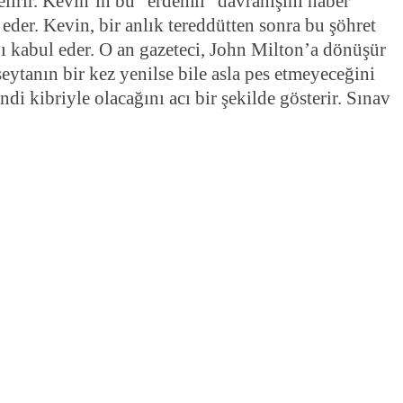
elirir. Kevin’ın bu “erdemli” davranışını haber
eder. Kevin, bir anlık tereddütten sonra bu şöhret
ğı kabul eder. O an gazeteci, John Milton’a dönüşür
eytanın bir kez yenilse bile asla pes etmeyeceğini
i kibriyle olacağını acı bir şekilde gösterir. Sınav