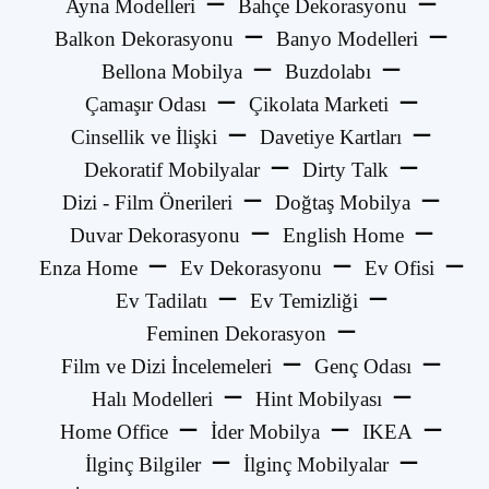
Ayna Modelleri
Bahçe Dekorasyonu
Balkon Dekorasyonu
Banyo Modelleri
Bellona Mobilya
Buzdolabı
Çamaşır Odası
Çikolata Marketi
Cinsellik ve İlişki
Davetiye Kartları
Dekoratif Mobilyalar
Dirty Talk
Dizi - Film Önerileri
Doğtaş Mobilya
Duvar Dekorasyonu
English Home
Enza Home
Ev Dekorasyonu
Ev Ofisi
Ev Tadilatı
Ev Temizliği
Feminen Dekorasyon
Film ve Dizi İncelemeleri
Genç Odası
Halı Modelleri
Hint Mobilyası
Home Office
İder Mobilya
IKEA
İlginç Bilgiler
İlginç Mobilyalar