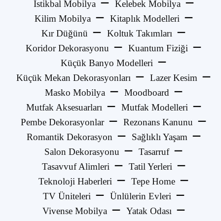
İstikbal Mobilya
Kelebek Mobilya
Kilim Mobilya
Kitaplık Modelleri
Kır Düğünü
Koltuk Takımları
Koridor Dekorasyonu
Kuantum Fiziği
Küçük Banyo Modelleri
Küçük Mekan Dekorasyonları
Lazer Kesim
Masko Mobilya
Moodboard
Mutfak Aksesuarları
Mutfak Modelleri
Pembe Dekorasyonlar
Rezonans Kanunu
Romantik Dekorasyon
Sağlıklı Yaşam
Salon Dekorasyonu
Tasarruf
Tasavvuf Alimleri
Tatil Yerleri
Teknoloji Haberleri
Tepe Home
TV Üniteleri
Ünlülerin Evleri
Vivense Mobilya
Yatak Odası