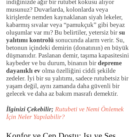
indiğinizde ağır bir rutubet kokusu alıyor
musunuz? Duvarlarda, kolonlarda veya
kirişlerde nemden kaynaklanan siyah lekeler,
kabarmış sıvalar veya “pamukçuk” gibi beyaz
oluşumlar var mı? Bu belirtiler, yetersiz bir
su
yalıtımı kontrolü
sonucunda alarm verir. Su,
betonun içindeki demirin (donatının) en büyük
düşmanıdır. Paslanan demir, taşıma kapasitesini
kaybeder ve bu durum, binanın bir
depreme
dayanıklı ev
olma özelliğini ciddi şekilde
zedeler. İyi bir su yalıtımı, sadece rutubetsiz bir
yaşam değil, aynı zamanda daha güvenli bir
gelecek ve daha az bakım masrafı demektir.
İlginizi Çekebilir;
Rutubeti ve Nemi Önlemek
İçin Neler Yapılabilir?
Konfor ve Cep Dostu: Isı ve Ses