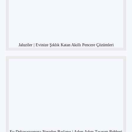
Jaluziler | Evinize Şıklık Katan Akıllı Pencere Çözümleri
Ev Dekorasyonuna Nereden Başlanır | Adım Adım Tasarım Rehberi