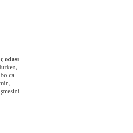
ç odası
lurken,
 bolca
emin,
üşmesini