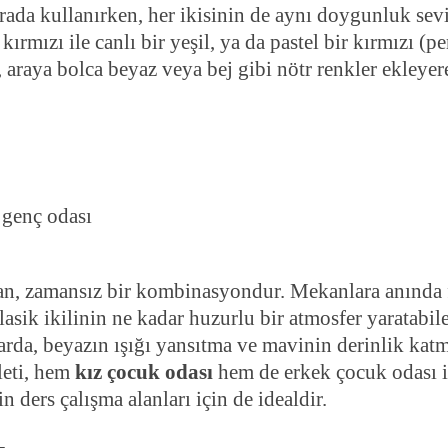
rada kullanırken, her ikisinin de aynı doygunluk sev
ırmızı ile canlı bir yeşil, ya da pastel bir kırmızı (p
yi, araya bolca beyaz veya bej gibi nötr renkler ekleye
ran, zamansız bir kombinasyondur. Mekanlara anında 
klasik ikilinin ne kadar huzurlu bir atmosfer yaratabil
arda, beyazın ışığı yansıtma ve mavinin derinlik katm
leti, hem
kız çocuk odası
hem de erkek çocuk odası i
 ders çalışma alanları için de idealdir.