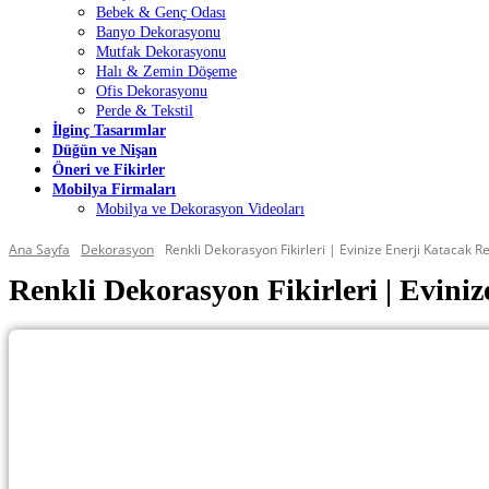
Bebek & Genç Odası
Banyo Dekorasyonu
Mutfak Dekorasyonu
Halı & Zemin Döşeme
Ofis Dekorasyonu
Perde & Tekstil
İlginç Tasarımlar
Düğün ve Nişan
Öneri ve Fikirler
Mobilya Firmaları
Mobilya ve Dekorasyon Videoları
Ana Sayfa
Dekorasyon
Renkli Dekorasyon Fikirleri | Evinize Enerji Katacak R
Renkli Dekorasyon Fikirleri | Evini