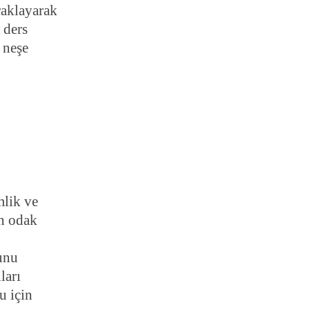
raklayarak
 ders
 neşe
mlik ve
ın odak
unu
ları
u için