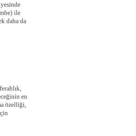
iyesinde
embe) ile
rek daha da
ferahlık,
eceğinin en
a özelliği,
çin