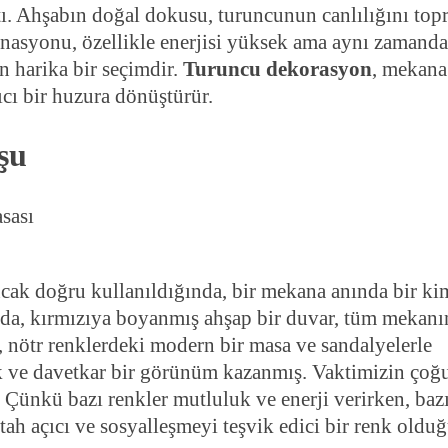
ı. Ahşabın doğal dokusu, turuncunun canlılığını top
inasyonu, özellikle enerjisi yüksek ama aynı zamanda
n harika bir seçimdir.
Turuncu dekorasyon
, mekana
ıcı bir huzura dönüştürür.
şu
 Ancak doğru kullanıldığında, bir mekana anında bir ki
nda, kırmızıya boyanmış ahşap bir duvar, tüm mekan
i, nötr renklerdeki modern bir masa ve sandalyelerle
k ve davetkar bir görünüm kazanmış. Vaktimizin çoğ
 Çünkü bazı renkler mutluluk ve enerji verirken, bazı
ştah açıcı ve sosyalleşmeyi teşvik edici bir renk olduğ