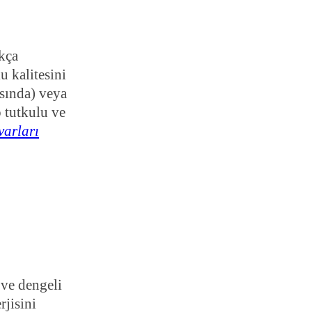
ıkça
u kalitesini
asında) veya
o tutkulu ve
varları
 ve dengeli
rjisini