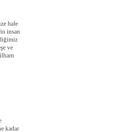
üze hale
rin insan
diğimiz
eşe ve
 ilham
e
ne kadar