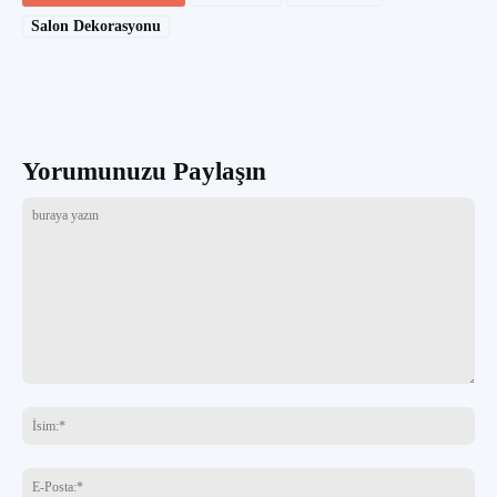
Salon Dekorasyonu
Yorumunuzu Paylaşın
buraya
yazın
İsi
E-