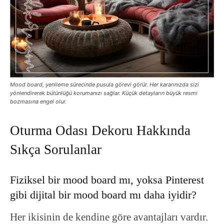
Mood board, yenileme sürecinde pusula görevi görür. Her kararınızda sizi
yönlendirerek bütünlüğü korumanızı sağlar. Küçük detayların büyük resmi
bozmasına engel olur.
Oturma Odası Dekoru Hakkında
Sıkça Sorulanlar
Fiziksel bir mood board mı, yoksa Pinterest
gibi dijital bir mood board mı daha iyidir?
Her ikisinin de kendine göre avantajları vardır.