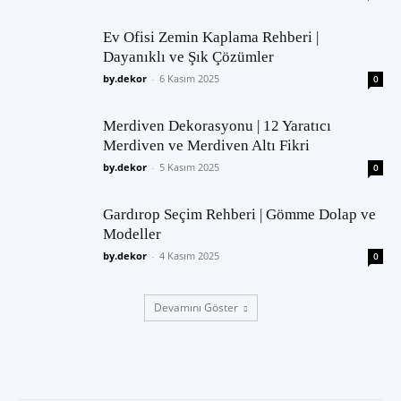
Ev Ofisi Zemin Kaplama Rehberi |
Dayanıklı ve Şık Çözümler
by.dekor
-
6 Kasım 2025
0
Merdiven Dekorasyonu | 12 Yaratıcı
Merdiven ve Merdiven Altı Fikri
by.dekor
-
5 Kasım 2025
0
Gardırop Seçim Rehberi | Gömme Dolap ve
Modeller
by.dekor
-
4 Kasım 2025
0
Devamını Göster