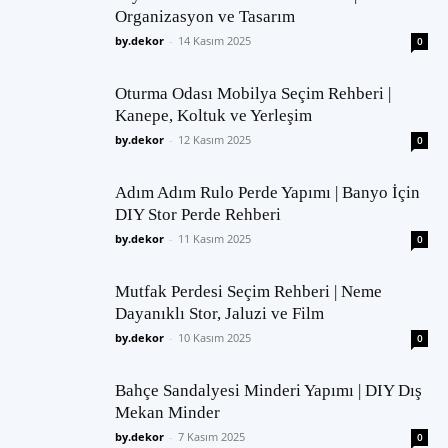
Organizasyon ve Tasarım
by.dekor
-
14 Kasım 2025
0
Oturma Odası Mobilya Seçim Rehberi |
Kanepe, Koltuk ve Yerleşim
by.dekor
-
12 Kasım 2025
0
Adım Adım Rulo Perde Yapımı | Banyo İçin
DIY Stor Perde Rehberi
by.dekor
-
11 Kasım 2025
0
Mutfak Perdesi Seçim Rehberi | Neme
Dayanıklı Stor, Jaluzi ve Film
by.dekor
-
10 Kasım 2025
0
Bahçe Sandalyesi Minderi Yapımı | DIY Dış
Mekan Minder
by.dekor
-
7 Kasım 2025
0