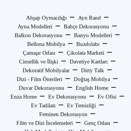
Ahşap Oymacılığı
Ayn Rand
Ayna Modelleri
Bahçe Dekorasyonu
Balkon Dekorasyonu
Banyo Modelleri
Bellona Mobilya
Buzdolabı
Çamaşır Odası
Çikolata Marketi
Cinsellik ve İlişki
Davetiye Kartları
Dekoratif Mobilyalar
Dirty Talk
Dizi - Film Önerileri
Doğtaş Mobilya
Duvar Dekorasyonu
English Home
Enza Home
Ev Dekorasyonu
Ev Ofisi
Ev Tadilatı
Ev Temizliği
Feminen Dekorasyon
Film ve Dizi İncelemeleri
Genç Odası