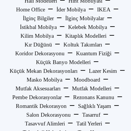
Halı Modelleri
Hint Mobilyası
Home Office
İder Mobilya
IKEA
İlginç Bilgiler
İlginç Mobilyalar
İstikbal Mobilya
Kelebek Mobilya
Kilim Mobilya
Kitaplık Modelleri
Kır Düğünü
Koltuk Takımları
Koridor Dekorasyonu
Kuantum Fiziği
Küçük Banyo Modelleri
Küçük Mekan Dekorasyonları
Lazer Kesim
Masko Mobilya
Moodboard
Mutfak Aksesuarları
Mutfak Modelleri
Pembe Dekorasyonlar
Rezonans Kanunu
Romantik Dekorasyon
Sağlıklı Yaşam
Salon Dekorasyonu
Tasarruf
Tasavvuf Alimleri
Tatil Yerleri