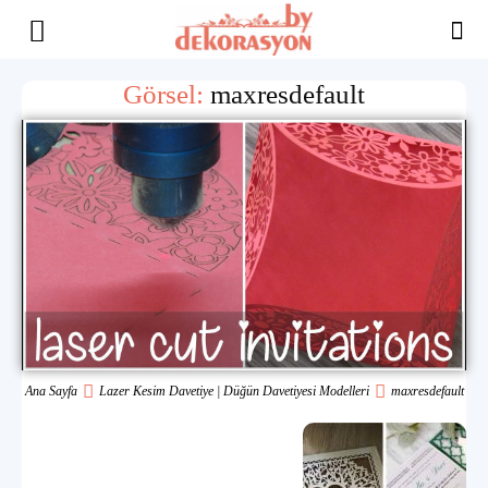
Yaşam
Görsel:
maxresdefault
Alanınıza
İlham
Ana Sayfa
Lazer Kesim Davetiye | Düğün Davetiyesi Modelleri
maxresdefault