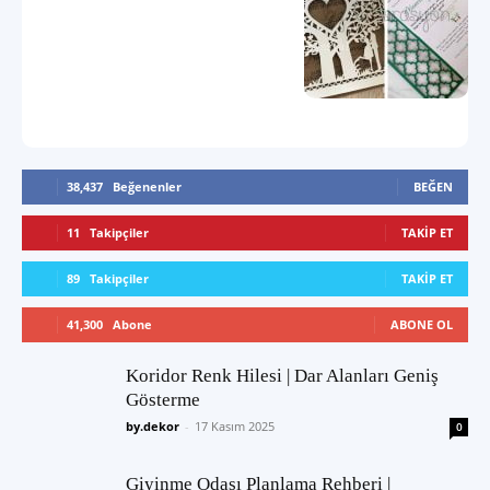
38,437
Beğenenler
BEĞEN
11
Takipçiler
TAKIP ET
89
Takipçiler
TAKIP ET
41,300
Abone
ABONE OL
Koridor Renk Hilesi | Dar Alanları Geniş
Gösterme
by.dekor
-
17 Kasım 2025
0
Giyinme Odası Planlama Rehberi |