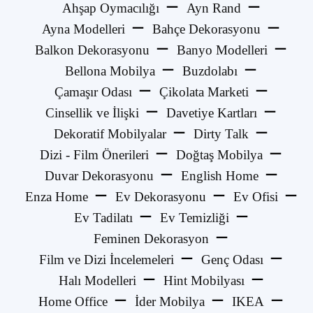
Ahşap Oymacılığı
Ayn Rand
Ayna Modelleri
Bahçe Dekorasyonu
Balkon Dekorasyonu
Banyo Modelleri
Bellona Mobilya
Buzdolabı
Çamaşır Odası
Çikolata Marketi
Cinsellik ve İlişki
Davetiye Kartları
Dekoratif Mobilyalar
Dirty Talk
Dizi - Film Önerileri
Doğtaş Mobilya
Duvar Dekorasyonu
English Home
Enza Home
Ev Dekorasyonu
Ev Ofisi
Ev Tadilatı
Ev Temizliği
Feminen Dekorasyon
Film ve Dizi İncelemeleri
Genç Odası
Halı Modelleri
Hint Mobilyası
Home Office
İder Mobilya
IKEA