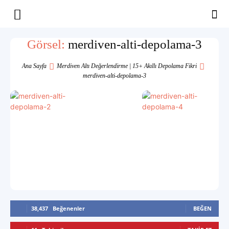
Yaşam
Görsel:
merdiven-alti-depolama-3
Alanınıza
Ana Sayfa
Merdiven Altı Değerlendirme | 15+ Akıllı Depolama Fikri
merdiven-alti-depolama-3
İlham
38,437
Beğenenler
BEĞEN