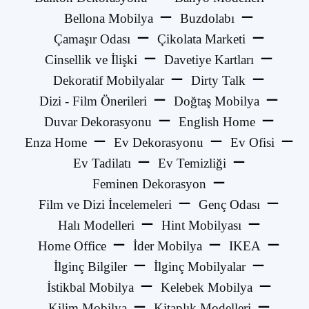
Bellona Mobilya
Buzdolabı
Çamaşır Odası
Çikolata Marketi
Cinsellik ve İlişki
Davetiye Kartları
Dekoratif Mobilyalar
Dirty Talk
Dizi - Film Önerileri
Doğtaş Mobilya
Duvar Dekorasyonu
English Home
Enza Home
Ev Dekorasyonu
Ev Ofisi
Ev Tadilatı
Ev Temizliği
Feminen Dekorasyon
Film ve Dizi İncelemeleri
Genç Odası
Halı Modelleri
Hint Mobilyası
Home Office
İder Mobilya
IKEA
İlginç Bilgiler
İlginç Mobilyalar
İstikbal Mobilya
Kelebek Mobilya
Kilim Mobilya
Kitaplık Modelleri