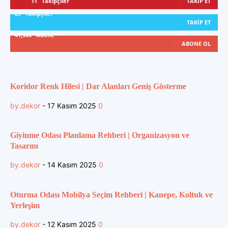
11
Takipçiler
TAKIP ET
89
Takipçiler
TAKIP ET
41,300
Abone
ABONE OL
Koridor Renk Hilesi | Dar Alanları Geniş Gösterme
by.dekor
-
17 Kasım 2025
0
Giyinme Odası Planlama Rehberi | Organizasyon ve
Tasarım
by.dekor
-
14 Kasım 2025
0
Oturma Odası Mobilya Seçim Rehberi | Kanepe, Koltuk ve
Yerleşim
by.dekor
-
12 Kasım 2025
0