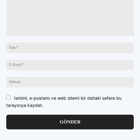
buraya
yazın
İsi
E-
Pos
Web
Ismimi, e-postamı ve web sitemi bir dahaki sefere bu
tarayıcıya kaydet.