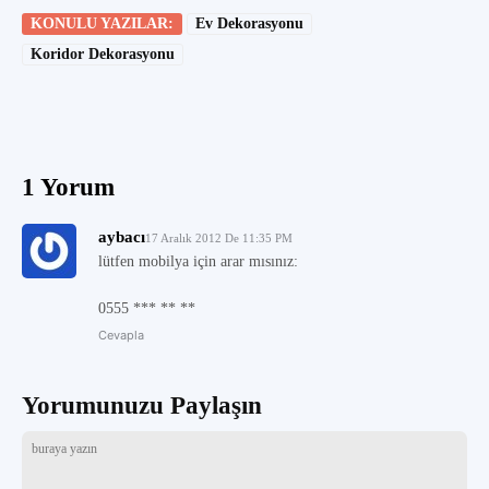
KONULU YAZILAR:
Ev Dekorasyonu
Koridor Dekorasyonu
1 Yorum
aybacı
17 Aralık 2012 De 11:35 PM
lütfen mobilya için arar mısınız:
0555 *** ** **
Cevapla
Yorumunuzu Paylaşın