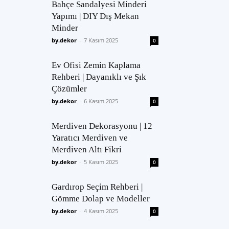
Bahçe Sandalyesi Minderi
Yapımı | DIY Dış Mekan
Minder
by.dekor
-
7 Kasım 2025
0
Ev Ofisi Zemin Kaplama
Rehberi | Dayanıklı ve Şık
Çözümler
by.dekor
-
6 Kasım 2025
0
Merdiven Dekorasyonu | 12
Yaratıcı Merdiven ve
Merdiven Altı Fikri
by.dekor
-
5 Kasım 2025
0
Gardırop Seçim Rehberi |
Gömme Dolap ve Modeller
by.dekor
-
4 Kasım 2025
0