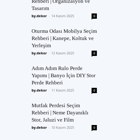
Rehberi | Organizasyon ve
Tasarım
by.dekor
-
14 Kasım 2025
0
Oturma Odası Mobilya Seçim
Rehberi | Kanepe, Koltuk ve
Yerleşim
by.dekor
-
12 Kasım 2025
0
Adım Adım Rulo Perde
Yapımı | Banyo İçin DIY Stor
Perde Rehberi
by.dekor
-
11 Kasım 2025
0
Mutfak Perdesi Seçim
Rehberi | Neme Dayanıklı
Stor, Jaluzi ve Film
by.dekor
-
10 Kasım 2025
0