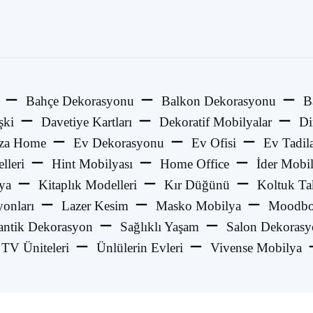
Bahçe Dekorasyonu
Balkon Dekorasyonu
B
şki
Davetiye Kartları
Dekoratif Mobilyalar
Di
za Home
Ev Dekorasyonu
Ev Ofisi
Ev Tadila
lleri
Hint Mobilyası
Home Office
İder Mobi
ya
Kitaplık Modelleri
Kır Düğünü
Koltuk Ta
onları
Lazer Kesim
Masko Mobilya
Moodbo
ntik Dekorasyon
Sağlıklı Yaşam
Salon Dekoras
TV Üniteleri
Ünlülerin Evleri
Vivense Mobilya