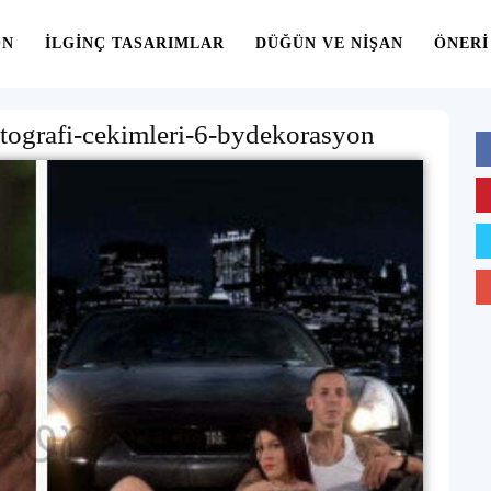
ON
İLGINÇ TASARIMLAR
DÜĞÜN VE NIŞAN
ÖNERI
otografi-cekimleri-6-bydekorasyon