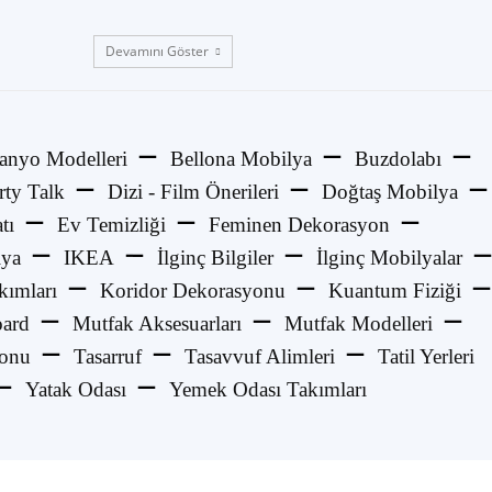
Devamını Göster
anyo Modelleri
Bellona Mobilya
Buzdolabı
rty Talk
Dizi - Film Önerileri
Doğtaş Mobilya
tı
Ev Temizliği
Feminen Dekorasyon
lya
IKEA
İlginç Bilgiler
İlginç Mobilyalar
kımları
Koridor Dekorasyonu
Kuantum Fiziği
ard
Mutfak Aksesuarları
Mutfak Modelleri
yonu
Tasarruf
Tasavvuf Alimleri
Tatil Yerleri
Yatak Odası
Yemek Odası Takımları