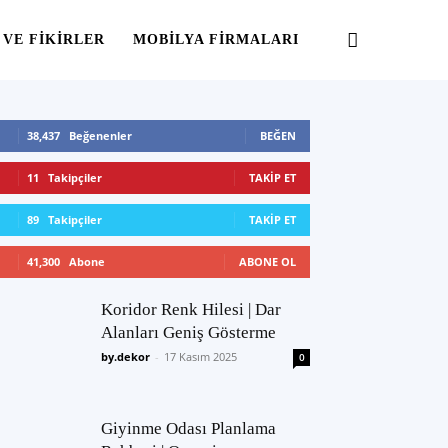
 VE FIKIRLER
MOBILYA FIRMALARI
38,437
Beğenenler
BEĞEN
11
Takipçiler
TAKIP ET
89
Takipçiler
TAKIP ET
41,300
Abone
ABONE OL
Koridor Renk Hilesi | Dar
Alanları Geniş Gösterme
by.dekor
-
17 Kasım 2025
0
Giyinme Odası Planlama