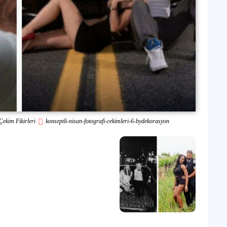
Çekim Fikirleri
konseptli-nisan-fotografi-cekimleri-6-bydekorasyon