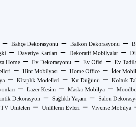
Bahçe Dekorasyonu
Balkon Dekorasyonu
B
şki
Davetiye Kartları
Dekoratif Mobilyalar
Di
za Home
Ev Dekorasyonu
Ev Ofisi
Ev Tadila
lleri
Hint Mobilyası
Home Office
İder Mobi
ya
Kitaplık Modelleri
Kır Düğünü
Koltuk Ta
onları
Lazer Kesim
Masko Mobilya
Moodbo
ntik Dekorasyon
Sağlıklı Yaşam
Salon Dekoras
TV Üniteleri
Ünlülerin Evleri
Vivense Mobilya