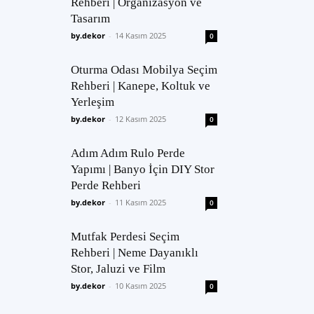
Rehberi | Organizasyon ve
Tasarım
by.dekor
-
14 Kasım 2025
0
Oturma Odası Mobilya Seçim
Rehberi | Kanepe, Koltuk ve
Yerleşim
by.dekor
-
12 Kasım 2025
0
Adım Adım Rulo Perde
Yapımı | Banyo İçin DIY Stor
Perde Rehberi
by.dekor
-
11 Kasım 2025
0
Mutfak Perdesi Seçim
Rehberi | Neme Dayanıklı
Stor, Jaluzi ve Film
by.dekor
-
10 Kasım 2025
0