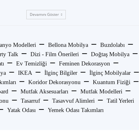
Devamını Göster
anyo Modelleri
Bellona Mobilya
Buzdolabı
rty Talk
Dizi - Film Önerileri
Doğtaş Mobilya
tı
Ev Temizliği
Feminen Dekorasyon
lya
IKEA
İlginç Bilgiler
İlginç Mobilyalar
kımları
Koridor Dekorasyonu
Kuantum Fiziği
ard
Mutfak Aksesuarları
Mutfak Modelleri
yonu
Tasarruf
Tasavvuf Alimleri
Tatil Yerleri
Yatak Odası
Yemek Odası Takımları