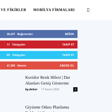
 VE FIKIRLER
MOBILYA FIRMALARI
38,437
Beğenenler
BEĞEN
11
Takipçiler
TAKIP ET
89
Takipçiler
TAKIP ET
41,300
Abone
ABONE OL
Koridor Renk Hilesi | Dar
Alanları Geniş Gösterme
by.dekor
-
17 Kasım 2025
0
Giyinme Odası Planlama