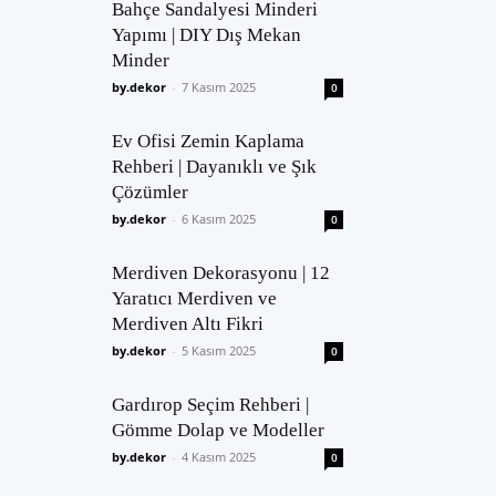
Bahçe Sandalyesi Minderi
Yapımı | DIY Dış Mekan
Minder
by.dekor
-
7 Kasım 2025
0
Ev Ofisi Zemin Kaplama
Rehberi | Dayanıklı ve Şık
Çözümler
by.dekor
-
6 Kasım 2025
0
Merdiven Dekorasyonu | 12
Yaratıcı Merdiven ve
Merdiven Altı Fikri
by.dekor
-
5 Kasım 2025
0
Gardırop Seçim Rehberi |
Gömme Dolap ve Modeller
by.dekor
-
4 Kasım 2025
0