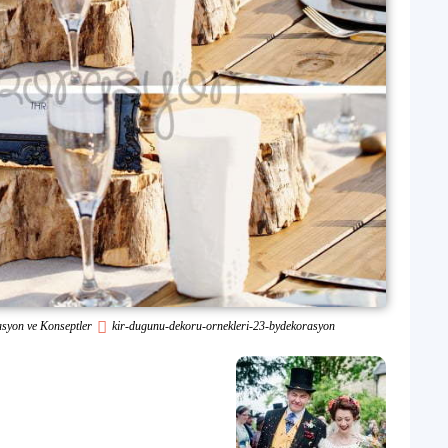
asyon ve Konseptler
kir-dugunu-dekoru-ornekleri-23-bydekorasyon