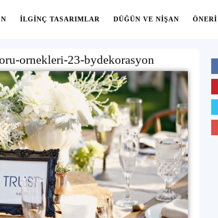
ON
İLGINÇ TASARIMLAR
DÜĞÜN VE NIŞAN
ÖNERI
oru-ornekleri-23-bydekorasyon