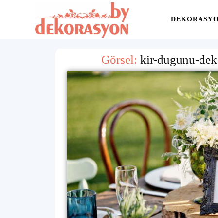
Yaşam
DEKORASY
Görsel:
Alanınıza
kir-dugunu-dek
İlham