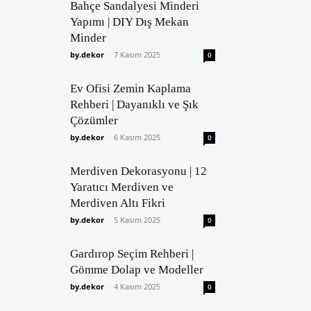
Bahçe Sandalyesi Minderi
Yapımı | DIY Dış Mekan
Minder
by.dekor
-
7 Kasım 2025
0
Ev Ofisi Zemin Kaplama
Rehberi | Dayanıklı ve Şık
Çözümler
by.dekor
-
6 Kasım 2025
0
Merdiven Dekorasyonu | 12
Yaratıcı Merdiven ve
Merdiven Altı Fikri
by.dekor
-
5 Kasım 2025
0
Gardırop Seçim Rehberi |
Gömme Dolap ve Modeller
by.dekor
-
4 Kasım 2025
0