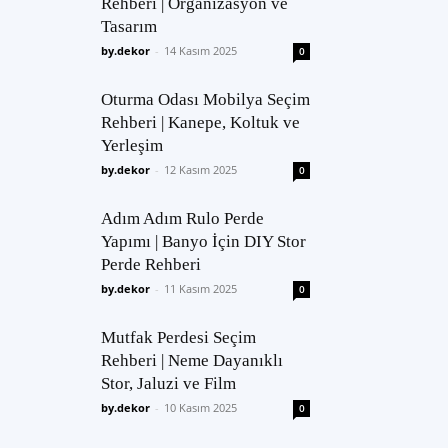
Rehberi | Organizasyon ve
Tasarım
by.dekor
-
14 Kasım 2025
0
Oturma Odası Mobilya Seçim
Rehberi | Kanepe, Koltuk ve
Yerleşim
by.dekor
-
12 Kasım 2025
0
Adım Adım Rulo Perde
Yapımı | Banyo İçin DIY Stor
Perde Rehberi
by.dekor
-
11 Kasım 2025
0
Mutfak Perdesi Seçim
Rehberi | Neme Dayanıklı
Stor, Jaluzi ve Film
by.dekor
-
10 Kasım 2025
0