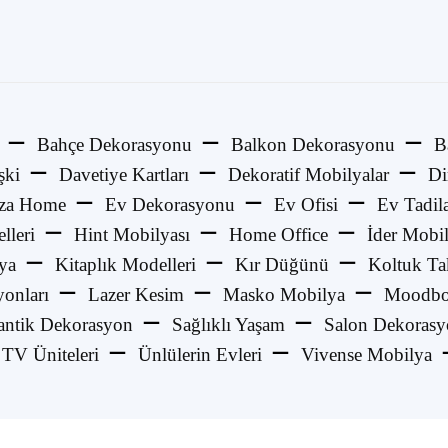
Bahçe Dekorasyonu
Balkon Dekorasyonu
B
şki
Davetiye Kartları
Dekoratif Mobilyalar
Di
za Home
Ev Dekorasyonu
Ev Ofisi
Ev Tadila
lleri
Hint Mobilyası
Home Office
İder Mobi
ya
Kitaplık Modelleri
Kır Düğünü
Koltuk Ta
onları
Lazer Kesim
Masko Mobilya
Moodbo
ntik Dekorasyon
Sağlıklı Yaşam
Salon Dekoras
TV Üniteleri
Ünlülerin Evleri
Vivense Mobilya