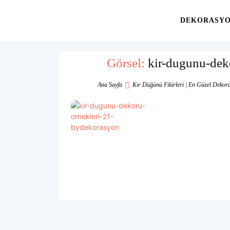
Yaşam
DEKORASY
Alanınıza
Görsel:
kir-dugunu-dek
Ana Sayfa
Kır Düğünü Fikirleri | En Güzel Dekor
İlham