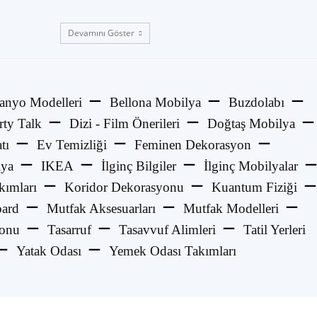
Devamını Göster
anyo Modelleri
Bellona Mobilya
Buzdolabı
rty Talk
Dizi - Film Önerileri
Doğtaş Mobilya
tı
Ev Temizliği
Feminen Dekorasyon
lya
IKEA
İlginç Bilgiler
İlginç Mobilyalar
kımları
Koridor Dekorasyonu
Kuantum Fiziği
ard
Mutfak Aksesuarları
Mutfak Modelleri
yonu
Tasarruf
Tasavvuf Alimleri
Tatil Yerleri
Yatak Odası
Yemek Odası Takımları