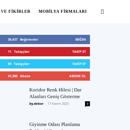
 VE FIKIRLER
MOBILYA FIRMALARI
38,437
Beğenenler
BEĞEN
11
Takipçiler
TAKIP ET
89
Takipçiler
TAKIP ET
41,300
Abone
ABONE OL
Koridor Renk Hilesi | Dar
Alanları Geniş Gösterme
by.dekor
-
17 Kasım 2025
0
Giyinme Odası Planlama