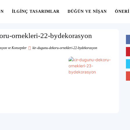
ON
İLGINÇ TASARIMLAR
DÜĞÜN VE NIŞAN
ÖNERI
oru-ornekleri-22-bydekorasyon
asyon ve Konseptler
kir-dugunu-dekoru-ornekleri-22-bydekorasyon