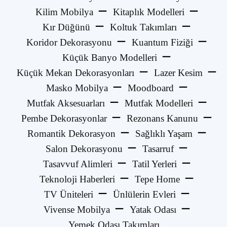
Kilim Mobilya
Kitaplık Modelleri
Kır Düğünü
Koltuk Takımları
Koridor Dekorasyonu
Kuantum Fiziği
Küçük Banyo Modelleri
Küçük Mekan Dekorasyonları
Lazer Kesim
Masko Mobilya
Moodboard
Mutfak Aksesuarları
Mutfak Modelleri
Pembe Dekorasyonlar
Rezonans Kanunu
Romantik Dekorasyon
Sağlıklı Yaşam
Salon Dekorasyonu
Tasarruf
Tasavvuf Alimleri
Tatil Yerleri
Teknoloji Haberleri
Tepe Home
TV Üniteleri
Ünlülerin Evleri
Vivense Mobilya
Yatak Odası
Yemek Odası Takımları