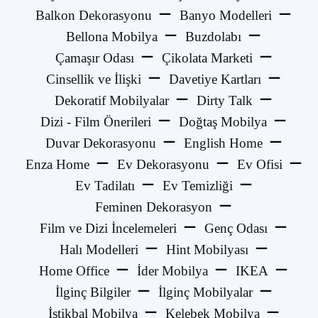
Balkon Dekorasyonu
Banyo Modelleri
Bellona Mobilya
Buzdolabı
Çamaşır Odası
Çikolata Marketi
Cinsellik ve İlişki
Davetiye Kartları
Dekoratif Mobilyalar
Dirty Talk
Dizi - Film Önerileri
Doğtaş Mobilya
Duvar Dekorasyonu
English Home
Enza Home
Ev Dekorasyonu
Ev Ofisi
Ev Tadilatı
Ev Temizliği
Feminen Dekorasyon
Film ve Dizi İncelemeleri
Genç Odası
Halı Modelleri
Hint Mobilyası
Home Office
İder Mobilya
IKEA
İlginç Bilgiler
İlginç Mobilyalar
İstikbal Mobilya
Kelebek Mobilya